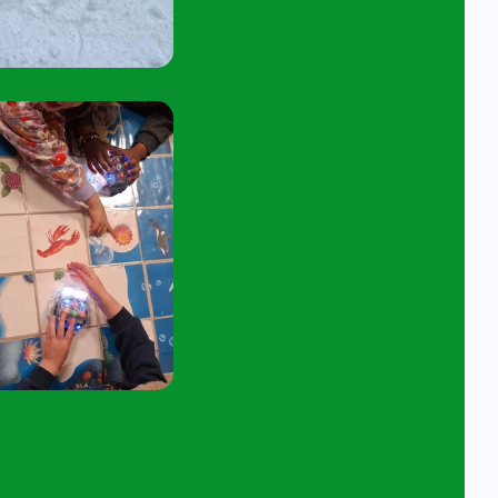
45 tot 10:15 uur.
tuur een e-mail aan
angelavita@siko.nl