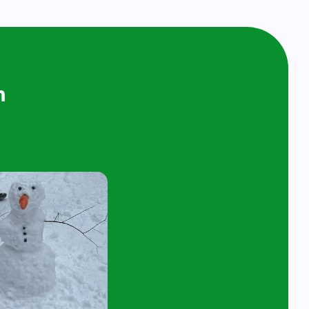
ijken en
n bij ons op
ol
t 4 jaar en hun ouder/verzorger zijn van
 de kijk- en speelochtend op woensdag 10