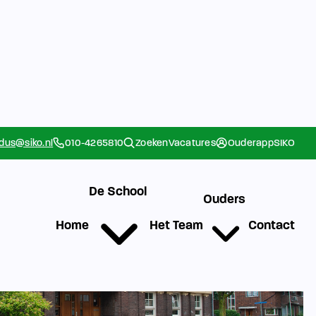
rdus@siko.nl
010-4265810
Zoeken
Vacatures
Ouderapp
SIKO
De School
Ouders
Home
Het Team
Contact
g
Werken bij SIKO