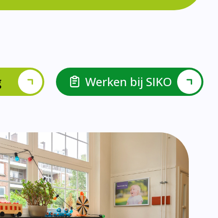
lspel en Levelwerk.
van de basisvaardigheden.
ehulp van scrum aan.
ieke ondersteuningsbehoefte.
r.