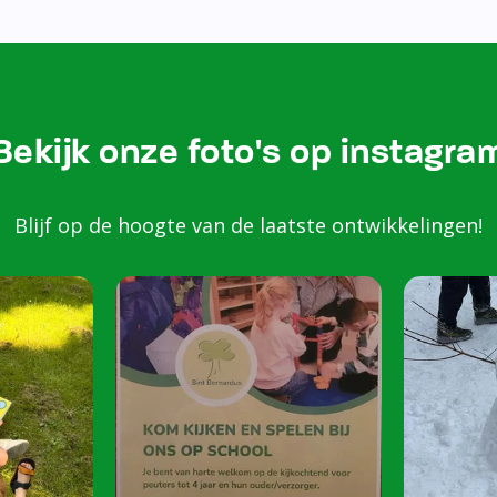
Bezoek onze Instagram
Kom k
spele
scho
Peuters van 2 to
harte welkom op