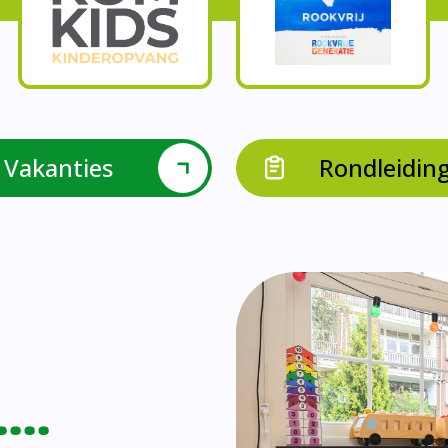
Onze parels
l krijgen leerlingen met een verrijkend aanbod Leve
en leerkrachten samen in leerteams op het gebied 
bieden we in groep 8 het project ondernemen met b
Op onze school vieren we samen.
leraarondersteuners met leerlingen met een specif
Op onze school is er een duidelijke zorgstructuu