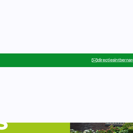
directiesintberna
Vakanties
Rondleidin
….