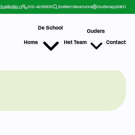
rdus@siko.nl
010-4265810
Zoeken
Vacatures
Ouderapp
SIKO
De School
Ouders
Home
Het Team
Contact