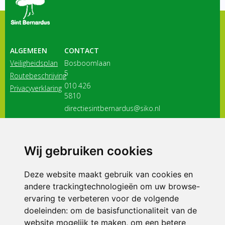
ALGEMEEN
CONTACT
Veiligheidsplan
Bosboomlaan
5
Routebeschrijving
010 426
Privacyverklaring
5810
directiesintbernardus@siko.nl
3116 JB
Schiedam
Wij gebruiken cookies
ONDERDEEL VAN
Deze website maakt gebruik van cookies en
andere trackingtechnologieën om uw browse-
ervaring te verbeteren voor de volgende
doeleinden:
om de basisfunctionaliteit van de
website mogelijk te maken
,
om een betere