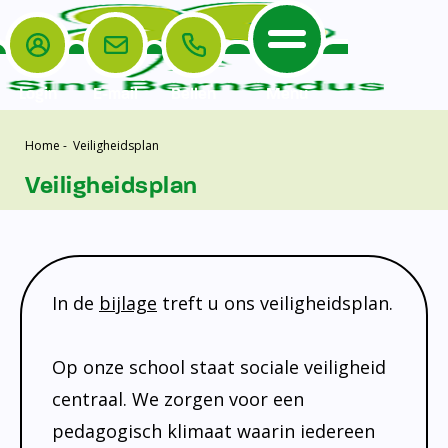
Login
E-mail
Bellen
Menu
Home
-
Veiligheidsplan
De School
Ouders
Home
Veiligheidsplan
Leerlingenzorg
De School
Missie en visie
Voorschoolse en naschoolse opvang
Het Team
Veiligheidsplan
TussenSchoolse Opvang (TSO)
Kanjertraining
Ouders
Onderwijs
Ouderraad (OR)
Doorstroomtoets
In de
bijlage
treft u ons veiligheidsplan.
Contact
Leerlingenraad
Medezeggenschapsraad (MR)
Jeugdprofessional op school
Op onze school staat sociale veiligheid
Leerlingenzorg
Formulieren
Centrum Jeugd en Gezin
centraal. We zorgen voor een
Schooltijden
Klachtenregeling
Schoollogopedie
pedagogisch klimaat waarin iedereen