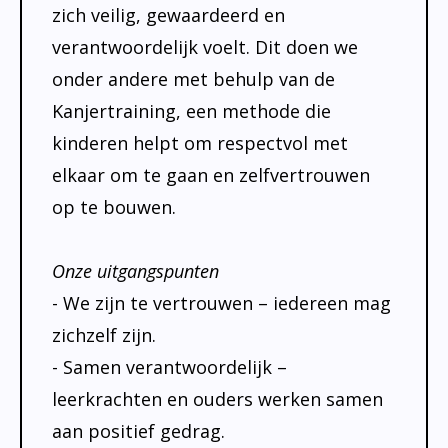
Absentie
schoolondersteuningsprofiel
zich veilig, gewaardeerd en
Vakanties
verantwoordelijk voelt. Dit doen we
onder andere met behulp van de
Aanmelden
Kanjertraining, een methode die
Schoolgids
kinderen helpt om respectvol met
Gezonde school
elkaar om te gaan en zelfvertrouwen
Kinderopvang
op te bouwen.
BSO
Onze uitgangspunten
Routebeschrijving
- We zijn te vertrouwen – iedereen mag
Privacy
zichzelf zijn.
- Samen verantwoordelijk –
leerkrachten en ouders werken samen
aan positief gedrag.