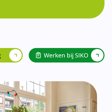
lspel en Levelwerk.
van de basisvaardigheden.
ehulp van scrum aan.
ieke ondersteuningsbehoefte.
r.