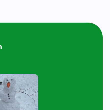
ijken en
n bij ons op
ol
t 4 jaar en hun ouder/verzorger zijn van
 de kijk- en speelochtend op woensdag 7