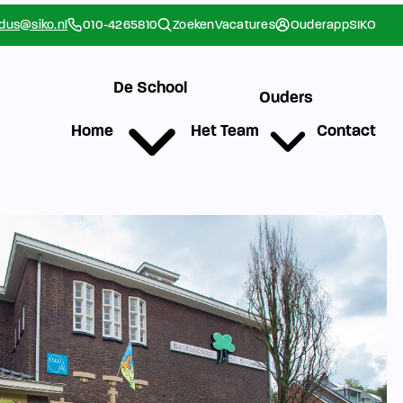
rdus@siko.nl
010-4265810
Zoeken
Vacatures
Ouderapp
SIKO
De School
Ouders
Home
Het Team
Contact
g
Werken bij SIKO