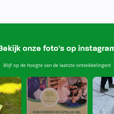
Bezoek onze Instagram
Kom k
spele
scho
Peuters van 2 to
harte welkom op