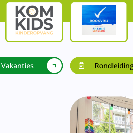
Onze parels
l krijgen leerlingen met een verrijkend aanbod Leve
en leerkrachten samen in leerteams op het gebied 
bieden we in groep 8 het project ondernemen met b
Op onze school vieren we samen.
leraarondersteuners met leerlingen met een specif
Op onze school is er een duidelijke zorgstructuu