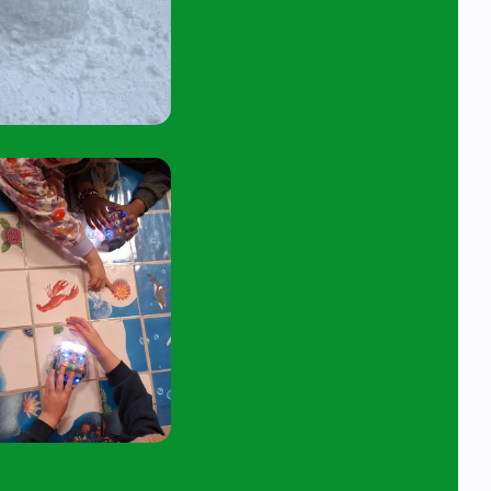
tuur een e-mail aan
angelavita@siko.nl