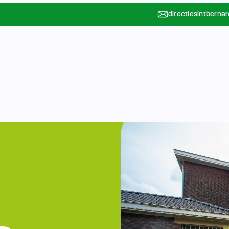
directiesintberna
Vakanties
Rondleidin
….