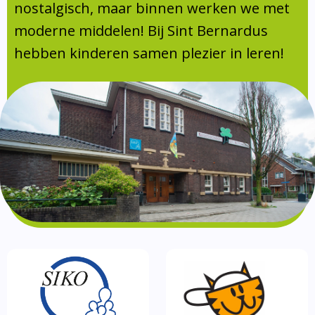
Absentie
nostalgisch, maar binnen werken we met
schoolondersteuningsprofiel
moderne middelen! Bij Sint Bernardus
Vakanties
hebben kinderen samen plezier in leren!
Aanmelden
Schoolgids
Gezonde school
Kinderopvang
BSO
Routebeschrijving
Privacy