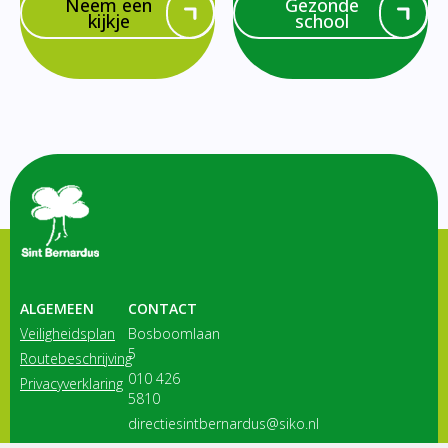
Neem een
Gezonde
kijkje
school
ALGEMEEN
CONTACT
Veiligheidsplan
Bosboomlaan
5
Routebeschrijving
010 426
Privacyverklaring
5810
directiesintbernardus@siko.nl