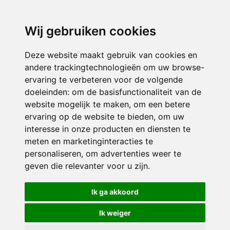
3116 JB
Schiedam
Wij gebruiken cookies
ONDERDEEL VAN
Deze website maakt gebruik van cookies en
andere trackingtechnologieën om uw browse-
ervaring te verbeteren voor de volgende
doeleinden:
om de basisfunctionaliteit van de
website mogelijk te maken
,
om een betere
ervaring op de website te bieden
,
om uw
interesse in onze producten en diensten te
© 2026 Sint Bernardus | Alle rechten voorbehouden
meten en marketinginteracties te
personaliseren
,
om advertenties weer te
Privacy policy
|
Disclaimer
|
Klachtenregeling
|
RSIN en Anbi
|
Cookie
geven die relevanter voor u zijn
.
voorkeuren
Crealisatie
The MindOffice
Ik ga akkoord
Ik weiger