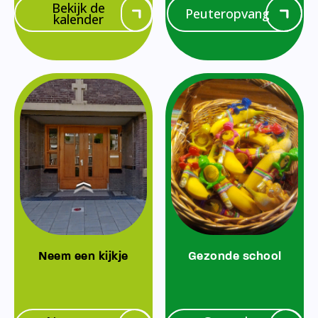
Bekijk de
Peuteropvang
kalender
Neem een kijkje
Gezonde school