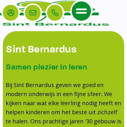
Login
E-mail
Bellen
Menu
De School
Ouders
Sint Bernardus
Home
Leerlingenzorg
De School
Missie en visie
Voorschoolse en naschoolse opvang
Samen plezier in leren
Het Team
Veiligheidsplan
TussenSchoolse Opvang (TSO)
Kanjertraining
Ouders
Onderwijs
Ouderraad (OR)
Bij Sint Bernardus geven we goed en
Doorstroomtoets
Contact
modern onderwijs in een fijne sfeer. We
Leerlingenraad
Medezeggenschapsraad (MR)
Jeugdprofessional op school
kijken naar wat elke leerling nodig heeft en
Leerlingenzorg
Formulieren
Centrum Jeugd en Gezin
helpen kinderen om het beste uit zichzelf
Schooltijden
Klachtenregeling
Schoollogopedie
te halen. Ons prachtige jaren '30 gebouw is