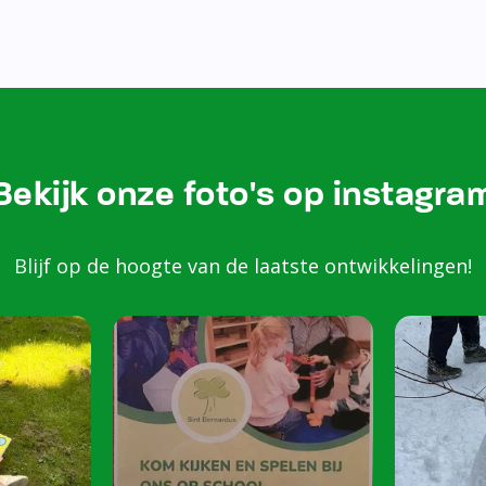
Bezoek onze Instagram
Kom k
spele
scho
Peuters van 2 to
harte welkom op