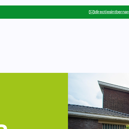
directiesintberna
Vakanties
Rondleidin
….