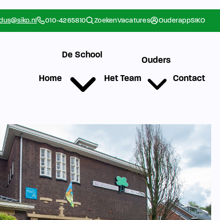
rdus@siko.nl
010-4265810
Zoeken
Vacatures
Ouderapp
SIKO
De School
Ouders
Home
Het Team
Contact
g
Werken bij SIKO