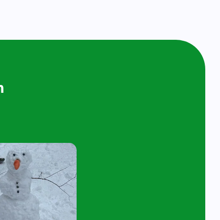
ijken en
n bij ons op
ol
t 4 jaar en hun ouder/verzorger zijn van
 de kijk- en speelochtend op woensdag 7