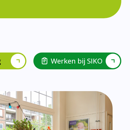
lspel en Levelwerk.
van de basisvaardigheden.
ehulp van scrum aan.
ieke ondersteuningsbehoefte.
r.