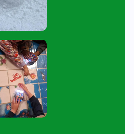
tuur een e-mail aan
angelavita@siko.nl