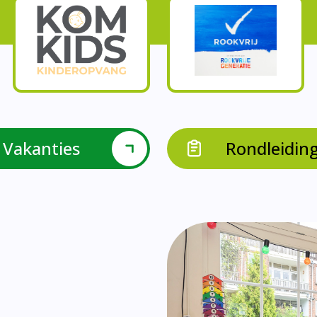
Onze parels
l krijgen leerlingen met een verrijkend aanbod Leve
en leerkrachten samen in leerteams op het gebied 
bieden we in groep 8 het project ondernemen met b
Op onze school vieren we samen.
leraarondersteuners met leerlingen met een specif
Op onze school is er een duidelijke zorgstructuu