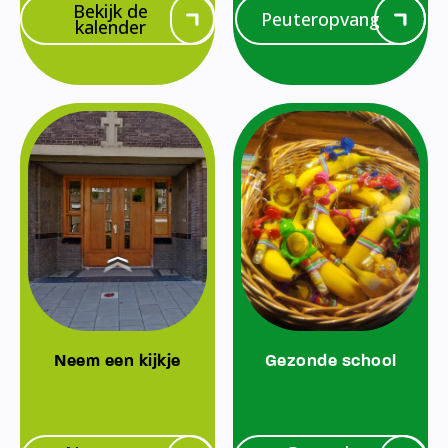
Bekijk de
Peuteropvang
kalender
Neem een kijkje
Gezonde school