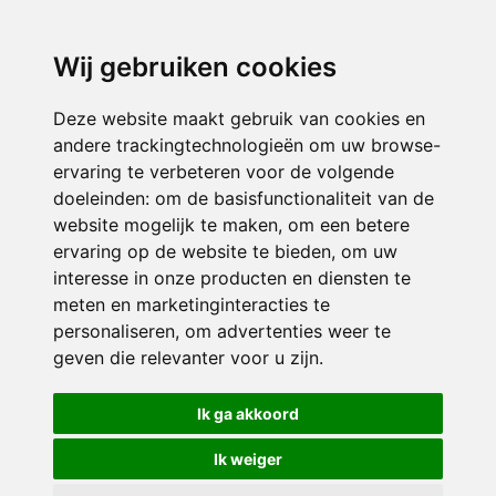
3116 JB
Schiedam
Wij gebruiken cookies
ONDERDEEL VAN
Deze website maakt gebruik van cookies en
andere trackingtechnologieën om uw browse-
ervaring te verbeteren voor de volgende
doeleinden:
om de basisfunctionaliteit van de
website mogelijk te maken
,
om een betere
ervaring op de website te bieden
,
om uw
interesse in onze producten en diensten te
© 2026 Sint Bernardus | Alle rechten voorbehouden
meten en marketinginteracties te
personaliseren
,
om advertenties weer te
Privacy policy
|
Disclaimer
|
Klachtenregeling
|
RSIN en Anbi
|
Cookie
geven die relevanter voor u zijn
.
voorkeuren
Crealisatie
The MindOffice
Ik ga akkoord
Ik weiger