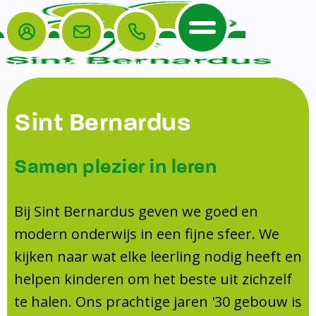
Login
E-mail
Bellen
Menu
De School
Ouders
Sint Bernardus
Home
Leerlingenzorg
De School
Missie en visie
Voorschoolse en naschoolse opvang
Samen plezier in leren
Het Team
Veiligheidsplan
TussenSchoolse Opvang (TSO)
Kanjertraining
Ouders
Onderwijs
Ouderraad (OR)
Bij Sint Bernardus geven we goed en
Doorstroomtoets
Contact
modern onderwijs in een fijne sfeer. We
Leerlingenraad
Medezeggenschapsraad (MR)
Jeugdprofessional op school
kijken naar wat elke leerling nodig heeft en
Leerlingenzorg
Formulieren
Centrum Jeugd en Gezin
helpen kinderen om het beste uit zichzelf
Schooltijden
Klachtenregeling
Schoollogopedie
te halen. Ons prachtige jaren '30 gebouw is