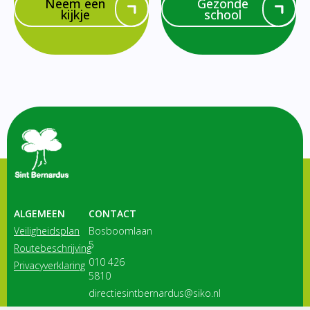
Neem een
Gezonde
kijkje
school
ALGEMEEN
CONTACT
Veiligheidsplan
Bosboomlaan
5
Routebeschrijving
010 426
Privacyverklaring
5810
directiesintbernardus@siko.nl