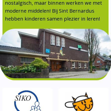
Absentie
nostalgisch, maar binnen werken we met
schoolondersteuningsprofiel
moderne middelen! Bij Sint Bernardus
Vakanties
hebben kinderen samen plezier in leren!
Aanmelden
Schoolgids
Gezonde school
Kinderopvang
BSO
Routebeschrijving
Privacy