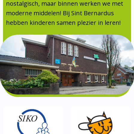
Absentie
nostalgisch, maar binnen werken we met
schoolondersteuningsprofiel
moderne middelen! Bij Sint Bernardus
Vakanties
hebben kinderen samen plezier in leren!
Aanmelden
Schoolgids
Gezonde school
Kinderopvang
BSO
Routebeschrijving
Privacy