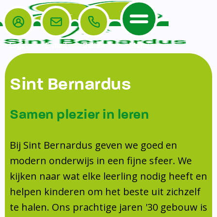
Login
E-mail
Bellen
Menu
De School
Ouders
Sint Bernardus
Home
Leerlingenzorg
De School
Missie en visie
Voorschoolse en naschoolse opvang
Samen plezier in leren
Het Team
Veiligheidsplan
TussenSchoolse Opvang (TSO)
Kanjertraining
Ouders
Onderwijs
Ouderraad (OR)
Bij Sint Bernardus geven we goed en
Doorstroomtoets
Contact
modern onderwijs in een fijne sfeer. We
Leerlingenraad
Medezeggenschapsraad (MR)
Jeugdprofessional op school
kijken naar wat elke leerling nodig heeft en
Leerlingenzorg
Formulieren
Centrum Jeugd en Gezin
helpen kinderen om het beste uit zichzelf
Schooltijden
Klachtenregeling
Schoollogopedie
te halen. Ons prachtige jaren '30 gebouw is