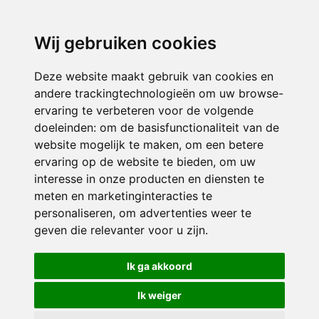
3116 JB
Schiedam
Wij gebruiken cookies
ONDERDEEL VAN
Deze website maakt gebruik van cookies en
andere trackingtechnologieën om uw browse-
ervaring te verbeteren voor de volgende
doeleinden:
om de basisfunctionaliteit van de
website mogelijk te maken
,
om een betere
ervaring op de website te bieden
,
om uw
interesse in onze producten en diensten te
© 2026 Sint Bernardus | Alle rechten voorbehouden
meten en marketinginteracties te
personaliseren
,
om advertenties weer te
Privacy policy
|
Disclaimer
|
Klachtenregeling
|
RSIN en Anbi
|
Cookie
geven die relevanter voor u zijn
.
voorkeuren
Crealisatie
The MindOffice
Ik ga akkoord
Ik weiger