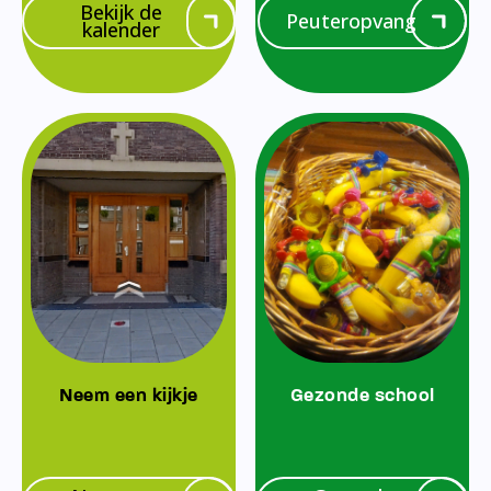
Bekijk de
Peuteropvang
kalender
Neem een kijkje
Gezonde school