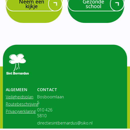
Neem een
Gezonde
kijkje
school
ALGEMEEN
CONTACT
Veiligheidsplan
Bosboomlaan
5
Routebeschrijving
010 426
Privacyverklaring
5810
directiesintbernardus@siko.nl