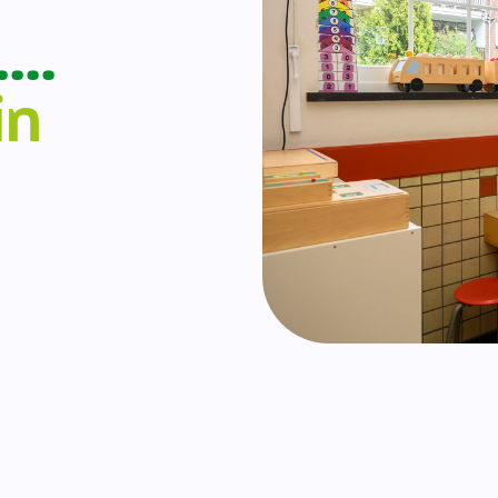
….
in