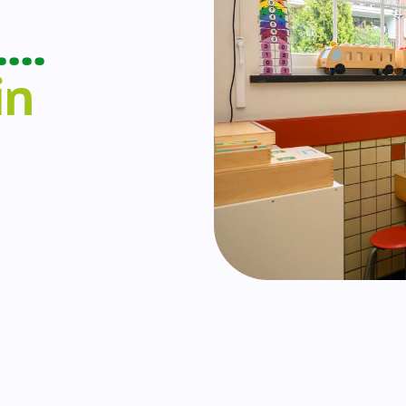
….
in