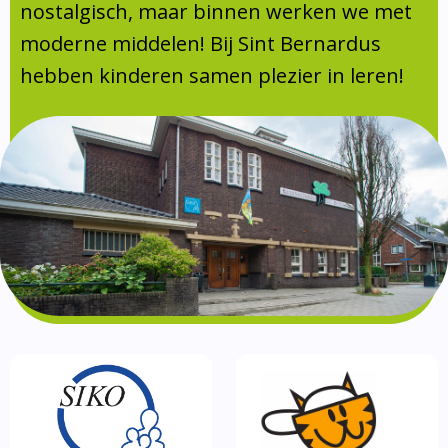
Absentie
nostalgisch, maar binnen werken we met
schoolondersteuningsprofiel
moderne middelen! Bij Sint Bernardus
Vakanties
hebben kinderen samen plezier in leren!
Aanmelden
Schoolgids
Gezonde school
Kinderopvang
BSO
Routebeschrijving
Privacy