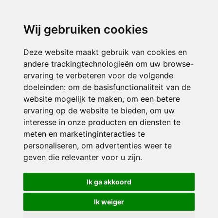
3116 JB
Schiedam
Wij gebruiken cookies
ONDERDEEL VAN
Deze website maakt gebruik van cookies en
andere trackingtechnologieën om uw browse-
ervaring te verbeteren voor de volgende
doeleinden:
om de basisfunctionaliteit van de
website mogelijk te maken
,
om een betere
ervaring op de website te bieden
,
om uw
interesse in onze producten en diensten te
© 2026 Sint Bernardus | Alle rechten voorbehouden
meten en marketinginteracties te
personaliseren
,
om advertenties weer te
Privacy policy
|
Disclaimer
|
Klachtenregeling
|
RSIN en Anbi
|
Cookie
geven die relevanter voor u zijn
.
voorkeuren
Crealisatie
The MindOffice
Ik ga akkoord
Ik weiger