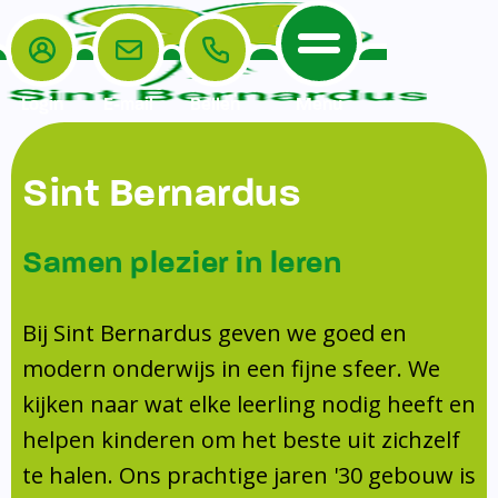
Login
E-mail
Bellen
Menu
De School
Ouders
Sint Bernardus
Home
Leerlingenzorg
De School
Missie en visie
Voorschoolse en naschoolse opvang
Samen plezier in leren
Het Team
Veiligheidsplan
TussenSchoolse Opvang (TSO)
Kanjertraining
Ouders
Onderwijs
Ouderraad (OR)
Bij Sint Bernardus geven we goed en
Doorstroomtoets
Contact
modern onderwijs in een fijne sfeer. We
Leerlingenraad
Medezeggenschapsraad (MR)
Jeugdprofessional op school
kijken naar wat elke leerling nodig heeft en
Leerlingenzorg
Formulieren
Centrum Jeugd en Gezin
helpen kinderen om het beste uit zichzelf
Schooltijden
Klachtenregeling
Schoollogopedie
te halen. Ons prachtige jaren '30 gebouw is