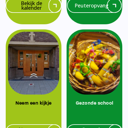
Bekijk de
Peuteropvang
kalender
Neem een kijkje
Gezonde school