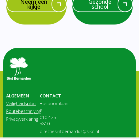
Neem een
Gezonde
kijkje
school
ALGEMEEN
CONTACT
Veiligheidsplan
Bosboomlaan
5
Routebeschrijving
010 426
Privacyverklaring
5810
directiesintbernardus@siko.nl