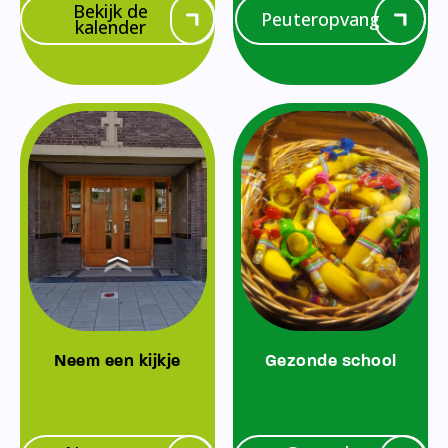
Bekijk de
Peuteropvang
kalender
Neem een kijkje
Gezonde school