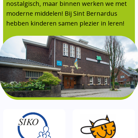
Absentie
nostalgisch, maar binnen werken we met
schoolondersteuningsprofiel
moderne middelen! Bij Sint Bernardus
Vakanties
hebben kinderen samen plezier in leren!
Aanmelden
Schoolgids
Gezonde school
Kinderopvang
BSO
Routebeschrijving
Privacy