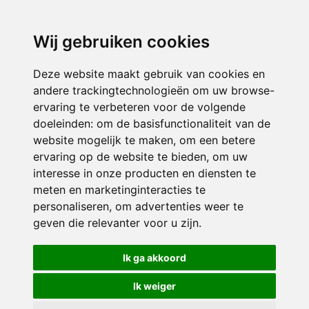
3116 JB
Schiedam
Wij gebruiken cookies
ONDERDEEL VAN
Deze website maakt gebruik van cookies en
andere trackingtechnologieën om uw browse-
ervaring te verbeteren voor de volgende
doeleinden:
om de basisfunctionaliteit van de
website mogelijk te maken
,
om een betere
ervaring op de website te bieden
,
om uw
interesse in onze producten en diensten te
© 2026 Sint Bernardus | Alle rechten voorbehouden
meten en marketinginteracties te
personaliseren
,
om advertenties weer te
Privacy policy
|
Disclaimer
|
Klachtenregeling
|
RSIN en Anbi
|
Cookie
geven die relevanter voor u zijn
.
voorkeuren
Crealisatie
The MindOffice
Ik ga akkoord
Ik weiger