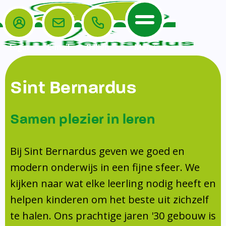
Login
E-mail
Bellen
Menu
De School
Ouders
Sint Bernardus
Home
Leerlingenzorg
De School
Missie en visie
Voorschoolse en naschoolse opvang
Samen plezier in leren
Het Team
Veiligheidsplan
TussenSchoolse Opvang (TSO)
Kanjertraining
Ouders
Onderwijs
Ouderraad (OR)
Bij Sint Bernardus geven we goed en
Doorstroomtoets
Contact
modern onderwijs in een fijne sfeer. We
Leerlingenraad
Medezeggenschapsraad (MR)
Jeugdprofessional op school
kijken naar wat elke leerling nodig heeft en
Leerlingenzorg
Formulieren
Centrum Jeugd en Gezin
helpen kinderen om het beste uit zichzelf
Schooltijden
Klachtenregeling
Schoollogopedie
te halen. Ons prachtige jaren '30 gebouw is