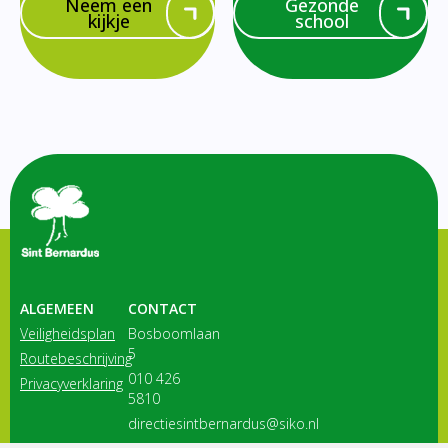
Neem een
Gezonde
kijkje
school
ALGEMEEN
CONTACT
Veiligheidsplan
Bosboomlaan
5
Routebeschrijving
010 426
Privacyverklaring
5810
directiesintbernardus@siko.nl