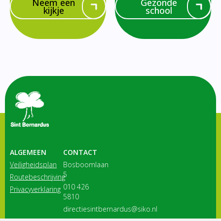
Neem een
Gezonde
kijkje
school
ALGEMEEN
CONTACT
Veiligheidsplan
Bosboomlaan
5
Routebeschrijving
010 426
Privacyverklaring
5810
directiesintbernardus@siko.nl