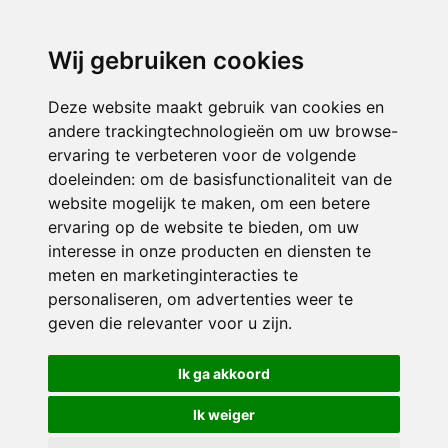
3116 JB
Schiedam
Wij gebruiken cookies
ONDERDEEL VAN
Deze website maakt gebruik van cookies en
andere trackingtechnologieën om uw browse-
ervaring te verbeteren voor de volgende
doeleinden:
om de basisfunctionaliteit van de
website mogelijk te maken
,
om een betere
ervaring op de website te bieden
,
om uw
interesse in onze producten en diensten te
© 2026 Sint Bernardus | Alle rechten voorbehouden
meten en marketinginteracties te
personaliseren
,
om advertenties weer te
Privacy policy
|
Disclaimer
|
Klachtenregeling
|
RSIN en Anbi
|
Cookie
geven die relevanter voor u zijn
.
voorkeuren
Crealisatie
The MindOffice
Ik ga akkoord
Ik weiger