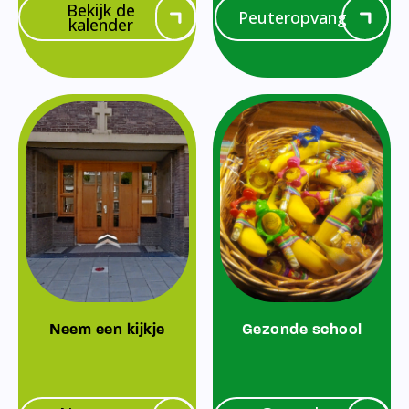
Bekijk de
Peuteropvang
kalender
Neem een kijkje
Gezonde school