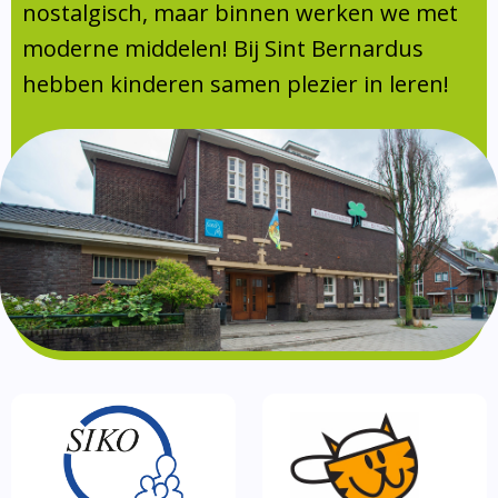
Absentie
nostalgisch, maar binnen werken we met
schoolondersteuningsprofiel
moderne middelen! Bij Sint Bernardus
Vakanties
hebben kinderen samen plezier in leren!
Aanmelden
Schoolgids
Gezonde school
Kinderopvang
BSO
Routebeschrijving
Privacy