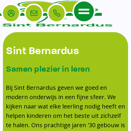
Login
E-mail
Bellen
Menu
De School
Ouders
Sint Bernardus
Home
Leerlingenzorg
De School
Missie en visie
Voorschoolse en naschoolse opvang
Samen plezier in leren
Het Team
Veiligheidsplan
Tussenschoolse opvang
Kanjertraining
Ouders
Onderwijs
Activiteitencommissie (AC)
Bij Sint Bernardus geven we goed en
Doorstroomtoets
Contact
modern onderwijs in een fijne sfeer. We
Leerlingenraad
Medezeggenschapsraad (MR)
Jeugdprofessional op school
kijken naar wat elke leerling nodig heeft en
Leerlingenzorg
Formulieren
Centrum Jeugd en Gezin
helpen kinderen om het beste uit zichzelf
Schooltijden
Klachtenregeling
Schoollogopedie
te halen. Ons prachtige jaren '30 gebouw is