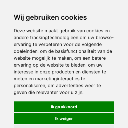
3116 JB
Schiedam
Wij gebruiken cookies
ONDERDEEL VAN
Deze website maakt gebruik van cookies en
andere trackingtechnologieën om uw browse-
ervaring te verbeteren voor de volgende
doeleinden:
om de basisfunctionaliteit van de
website mogelijk te maken
,
om een betere
ervaring op de website te bieden
,
om uw
interesse in onze producten en diensten te
© 2026 Sint Bernardus | Alle rechten voorbehouden
meten en marketinginteracties te
personaliseren
,
om advertenties weer te
Privacy policy
|
Disclaimer
|
Klachtenregeling
|
RSIN en Anbi
|
Cookie
geven die relevanter voor u zijn
.
voorkeuren
Crealisatie
The MindOffice
Ik ga akkoord
Ik weiger