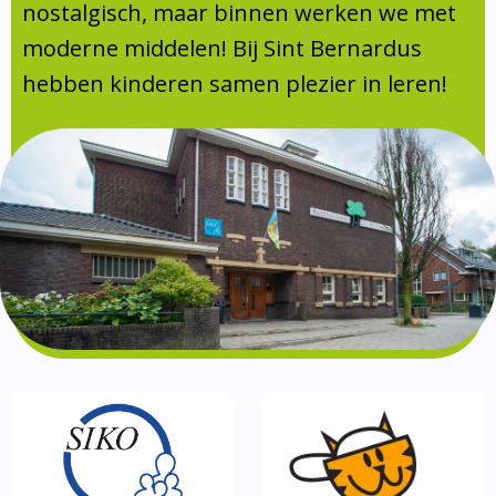
Absentie
nostalgisch, maar binnen werken we met
schoolondersteuningsprofiel
moderne middelen! Bij Sint Bernardus
Vakanties
hebben kinderen samen plezier in leren!
Aanmelden
Schoolgids
Gezonde school
Kinderopvang
BSO
Routebeschrijving
Privacy