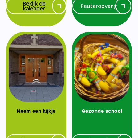
Bekijk de
Peuteropvang
kalender
Neem een kijkje
Gezonde school