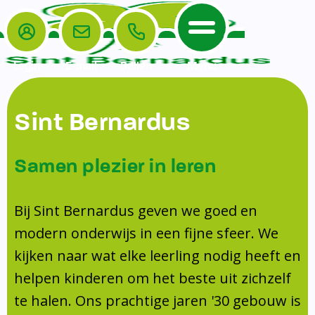
Login
E-mail
Bellen
Menu
De School
Ouders
Sint Bernardus
Home
Leerlingenzorg
De School
Missie en visie
Voorschoolse en naschoolse opvang
Samen plezier in leren
Het Team
Veiligheidsplan
TussenSchoolse Opvang (TSO)
Kanjertraining
Ouders
Onderwijs
Ouderraad (OR)
Bij Sint Bernardus geven we goed en
Doorstroomtoets
Contact
modern onderwijs in een fijne sfeer. We
Leerlingenraad
Medezeggenschapsraad (MR)
Jeugdprofessional op school
kijken naar wat elke leerling nodig heeft en
Leerlingenzorg
Formulieren
Centrum Jeugd en Gezin
helpen kinderen om het beste uit zichzelf
Schooltijden
Klachtenregeling
Schoollogopedie
te halen. Ons prachtige jaren '30 gebouw is