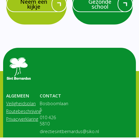
Neem een
Gezonde
kijkje
school
ALGEMEEN
CONTACT
Veiligheidsplan
Bosboomlaan
5
Routebeschrijving
010 426
Privacyverklaring
5810
directiesintbernardus@siko.nl