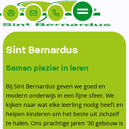
Login
E-mail
Bellen
Menu
De School
Ouders
Sint Bernardus
Home
Leerlingenzorg
De School
Missie en visie
Voorschoolse en naschoolse opvang
Samen plezier in leren
Het Team
Veiligheidsplan
TussenSchoolse Opvang (TSO)
Kanjertraining
Ouders
Onderwijs
Ouderraad (OR)
Bij Sint Bernardus geven we goed en
Doorstroomtoets
Contact
modern onderwijs in een fijne sfeer. We
Leerlingenraad
Medezeggenschapsraad (MR)
Jeugdprofessional op school
kijken naar wat elke leerling nodig heeft en
Leerlingenzorg
Formulieren
Centrum Jeugd en Gezin
helpen kinderen om het beste uit zichzelf
Schooltijden
Klachtenregeling
Schoollogopedie
te halen. Ons prachtige jaren '30 gebouw is