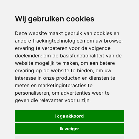
3116 JB
Schiedam
Wij gebruiken cookies
ONDERDEEL VAN
Deze website maakt gebruik van cookies en
andere trackingtechnologieën om uw browse-
ervaring te verbeteren voor de volgende
doeleinden:
om de basisfunctionaliteit van de
website mogelijk te maken
,
om een betere
ervaring op de website te bieden
,
om uw
interesse in onze producten en diensten te
© 2026 Sint Bernardus | Alle rechten voorbehouden
meten en marketinginteracties te
personaliseren
,
om advertenties weer te
Privacy policy
|
Disclaimer
|
Klachtenregeling
|
RSIN en Anbi
|
Cookie
geven die relevanter voor u zijn
.
voorkeuren
Crealisatie
The MindOffice
Ik ga akkoord
Ik weiger