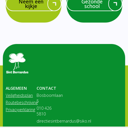
Neem een
Gezonde
kijkje
school
ALGEMEEN
CONTACT
Veiligheidsplan
Bosboomlaan
5
Routebeschrijving
010 426
Privacyverklaring
5810
directiesintbernardus@siko.nl