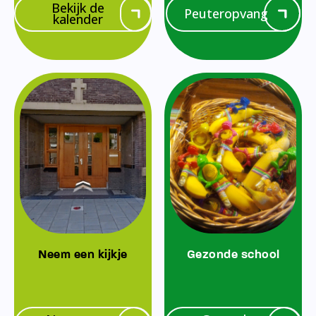
Bekijk de
Peuteropvang
kalender
Neem een kijkje
Gezonde school