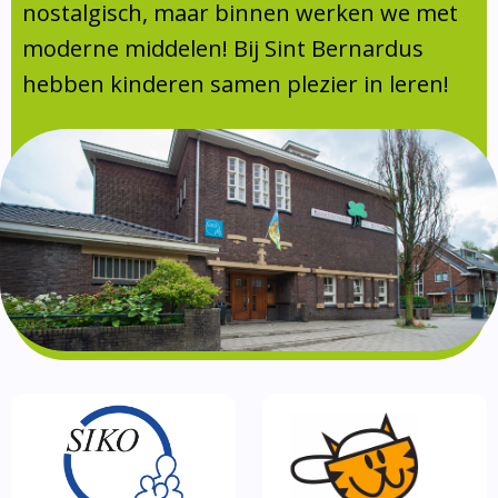
Absentie
nostalgisch, maar binnen werken we met
schoolondersteuningsprofiel
moderne middelen! Bij Sint Bernardus
Vakanties
hebben kinderen samen plezier in leren!
Aanmelden
Schoolgids
Gezonde school
Kinderopvang
BSO
Routebeschrijving
Privacy