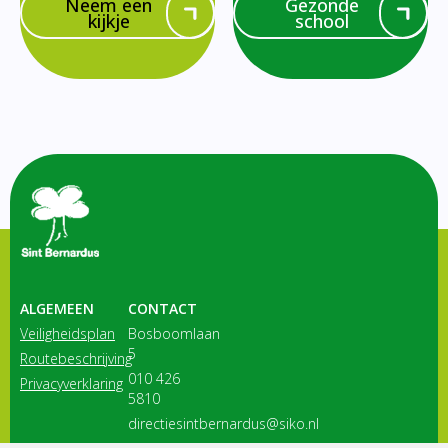
Neem een
Gezonde
kijkje
school
ALGEMEEN
CONTACT
Veiligheidsplan
Bosboomlaan
5
Routebeschrijving
010 426
Privacyverklaring
5810
directiesintbernardus@siko.nl