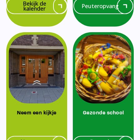
Bekijk de
Peuteropvang
kalender
Neem een kijkje
Gezonde school