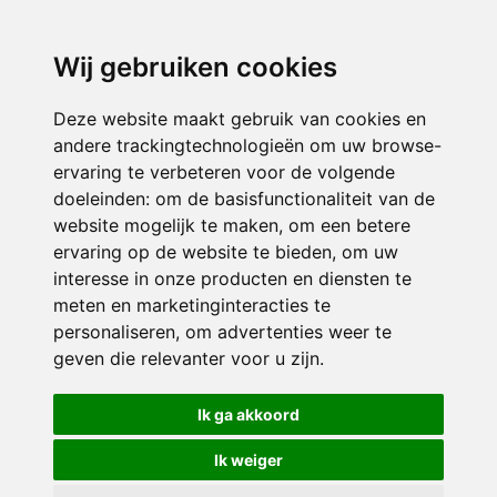
3116 JB
Schiedam
Wij gebruiken cookies
ONDERDEEL VAN
Deze website maakt gebruik van cookies en
andere trackingtechnologieën om uw browse-
ervaring te verbeteren voor de volgende
doeleinden:
om de basisfunctionaliteit van de
website mogelijk te maken
,
om een betere
ervaring op de website te bieden
,
om uw
interesse in onze producten en diensten te
© 2026 Sint Bernardus | Alle rechten voorbehouden
meten en marketinginteracties te
personaliseren
,
om advertenties weer te
Privacy policy
|
Disclaimer
|
Klachtenregeling
|
RSIN en Anbi
|
Cookie
geven die relevanter voor u zijn
.
voorkeuren
Crealisatie
The MindOffice
Ik ga akkoord
Ik weiger