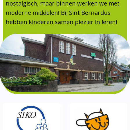
Absentie
nostalgisch, maar binnen werken we met
schoolondersteuningsprofiel
moderne middelen! Bij Sint Bernardus
Vakanties
hebben kinderen samen plezier in leren!
Aanmelden
Schoolgids
Gezonde school
Kinderopvang
BSO
Routebeschrijving
Privacy