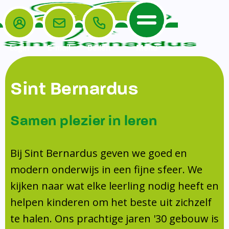
Login
E-mail
Bellen
Menu
De School
Ouders
Sint Bernardus
Home
Leerlingenzorg
De School
Missie en visie
Voorschoolse en naschoolse opvang
Samen plezier in leren
Het Team
Veiligheidsplan
TussenSchoolse Opvang (TSO)
Kanjertraining
Ouders
Onderwijs
Ouderraad (OR)
Bij Sint Bernardus geven we goed en
Doorstroomtoets
Contact
modern onderwijs in een fijne sfeer. We
Leerlingenraad
Medezeggenschapsraad (MR)
Jeugdprofessional op school
kijken naar wat elke leerling nodig heeft en
Leerlingenzorg
Formulieren
Centrum Jeugd en Gezin
helpen kinderen om het beste uit zichzelf
Schooltijden
Klachtenregeling
Schoollogopedie
te halen. Ons prachtige jaren '30 gebouw is