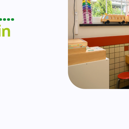
….
in