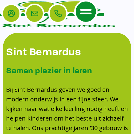
Login
E-mail
Bellen
Menu
De School
Ouders
Sint Bernardus
Home
Leerlingenzorg
De School
Missie en visie
Voorschoolse en naschoolse opvang
Samen plezier in leren
Het Team
Veiligheidsplan
TussenSchoolse Opvang (TSO)
Kanjertraining
Ouders
Onderwijs
Ouderraad (OR)
Bij Sint Bernardus geven we goed en
Doorstroomtoets
Contact
modern onderwijs in een fijne sfeer. We
Leerlingenraad
Medezeggenschapsraad (MR)
Jeugdprofessional op school
kijken naar wat elke leerling nodig heeft en
Leerlingenzorg
Formulieren
Centrum Jeugd en Gezin
helpen kinderen om het beste uit zichzelf
Schooltijden
Klachtenregeling
Schoollogopedie
te halen. Ons prachtige jaren '30 gebouw is