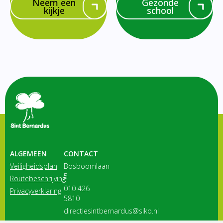
Neem een
Gezonde
kijkje
school
ALGEMEEN
CONTACT
Veiligheidsplan
Bosboomlaan
5
Routebeschrijving
010 426
Privacyverklaring
5810
directiesintbernardus@siko.nl