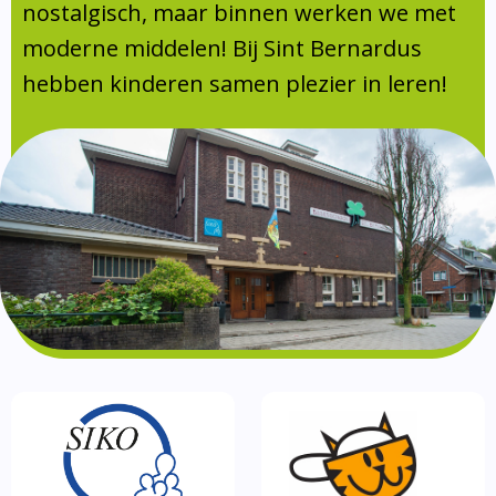
Absentie
nostalgisch, maar binnen werken we met
schoolondersteuningsprofiel
moderne middelen! Bij Sint Bernardus
Vakanties
hebben kinderen samen plezier in leren!
Aanmelden
Schoolgids
Gezonde school
Kinderopvang
BSO
Routebeschrijving
Privacy