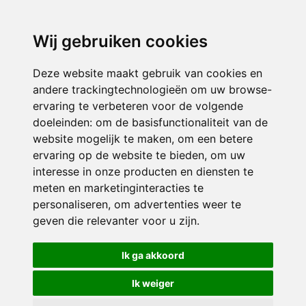
3116 JB
Schiedam
Wij gebruiken cookies
ONDERDEEL VAN
Deze website maakt gebruik van cookies en
andere trackingtechnologieën om uw browse-
ervaring te verbeteren voor de volgende
doeleinden:
om de basisfunctionaliteit van de
website mogelijk te maken
,
om een betere
ervaring op de website te bieden
,
om uw
interesse in onze producten en diensten te
© 2026 Sint Bernardus | Alle rechten voorbehouden
meten en marketinginteracties te
personaliseren
,
om advertenties weer te
Privacy policy
|
Disclaimer
|
Klachtenregeling
|
RSIN en Anbi
|
Cookie
geven die relevanter voor u zijn
.
voorkeuren
Crealisatie
The MindOffice
Ik ga akkoord
Ik weiger