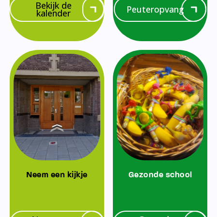
Bekijk de
Peuteropvang
kalender
Neem een kijkje
Gezonde school