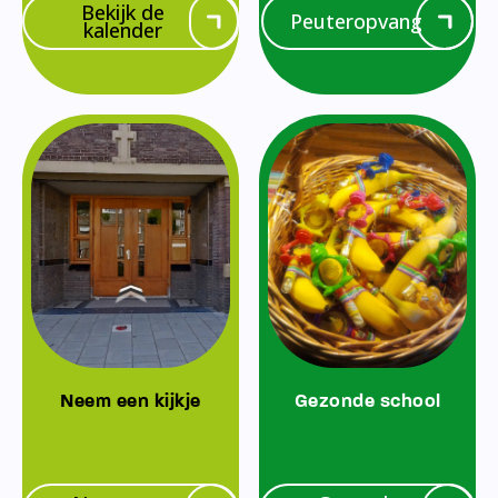
Bekijk de
Peuteropvang
kalender
Neem een kijkje
Gezonde school