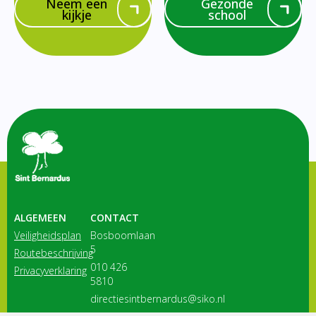
Neem een
Gezonde
kijkje
school
ALGEMEEN
CONTACT
Veiligheidsplan
Bosboomlaan
5
Routebeschrijving
010 426
Privacyverklaring
5810
directiesintbernardus@siko.nl