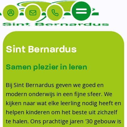
Login
E-mail
Bellen
Menu
De School
Ouders
Sint Bernardus
Home
Leerlingenzorg
De School
Missie en visie
Voorschoolse en naschoolse opvang
Samen plezier in leren
Het Team
Veiligheidsplan
TussenSchoolse Opvang (TSO)
Kanjertraining
Ouders
Onderwijs
Ouderraad (OR)
Bij Sint Bernardus geven we goed en
Doorstroomtoets
Contact
modern onderwijs in een fijne sfeer. We
Leerlingenraad
Medezeggenschapsraad (MR)
Jeugdprofessional op school
kijken naar wat elke leerling nodig heeft en
Leerlingenzorg
Formulieren
Centrum Jeugd en Gezin
helpen kinderen om het beste uit zichzelf
Schooltijden
Klachtenregeling
Schoollogopedie
te halen. Ons prachtige jaren '30 gebouw is