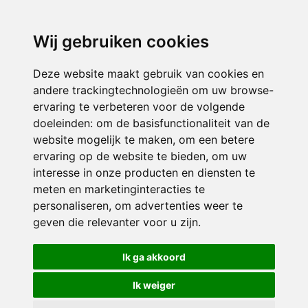
3116 JB
Schiedam
Wij gebruiken cookies
ONDERDEEL VAN
Deze website maakt gebruik van cookies en
andere trackingtechnologieën om uw browse-
ervaring te verbeteren voor de volgende
doeleinden:
om de basisfunctionaliteit van de
website mogelijk te maken
,
om een betere
ervaring op de website te bieden
,
om uw
interesse in onze producten en diensten te
© 2026 Sint Bernardus | Alle rechten voorbehouden
meten en marketinginteracties te
personaliseren
,
om advertenties weer te
Privacy policy
|
Disclaimer
|
Klachtenregeling
|
RSIN en Anbi
|
Cookie
geven die relevanter voor u zijn
.
voorkeuren
Crealisatie
The MindOffice
Ik ga akkoord
Ik weiger