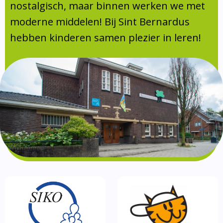
Absentie
nostalgisch, maar binnen werken we met
schoolondersteuningsprofiel
moderne middelen! Bij Sint Bernardus
Vakanties
hebben kinderen samen plezier in leren!
Aanmelden
Schoolgids
Gezonde school
Kinderopvang
BSO
Routebeschrijving
Privacy