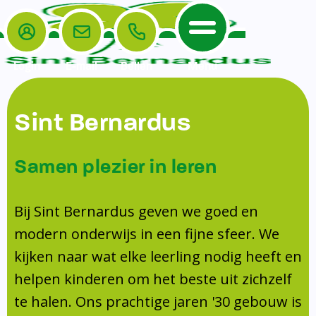
Login
E-mail
Bellen
Menu
De School
Ouders
Sint Bernardus
Home
Leerlingenzorg
De School
Missie en visie
Voorschoolse en naschoolse opvang
Samen plezier in leren
Het Team
Veiligheidsplan
TussenSchoolse Opvang (TSO)
Kanjertraining
Ouders
Onderwijs
Ouderraad (OR)
Bij Sint Bernardus geven we goed en
Doorstroomtoets
Contact
modern onderwijs in een fijne sfeer. We
Leerlingenraad
Medezeggenschapsraad (MR)
Jeugdprofessional op school
kijken naar wat elke leerling nodig heeft en
Leerlingenzorg
Formulieren
Centrum Jeugd en Gezin
helpen kinderen om het beste uit zichzelf
Schooltijden
Klachtenregeling
Schoollogopedie
te halen. Ons prachtige jaren '30 gebouw is