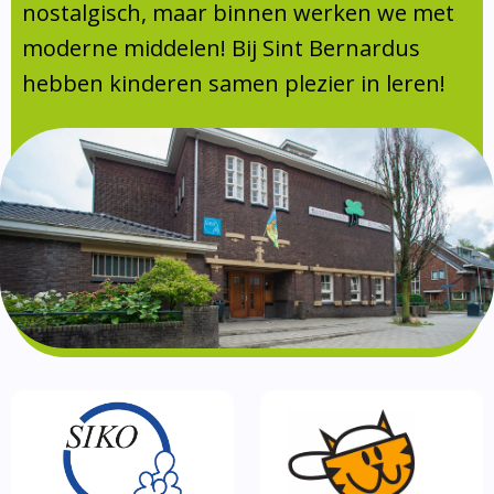
Absentie
nostalgisch, maar binnen werken we met
schoolondersteuningsprofiel
moderne middelen! Bij Sint Bernardus
Vakanties
hebben kinderen samen plezier in leren!
Aanmelden
Schoolgids
Gezonde school
Kinderopvang
BSO
Routebeschrijving
Privacy