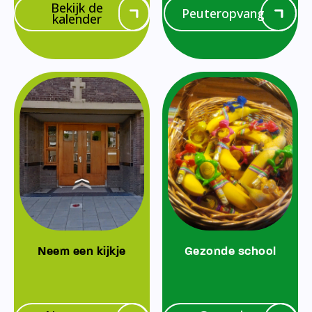
Bekijk de
Peuteropvang
kalender
Neem een kijkje
Gezonde school