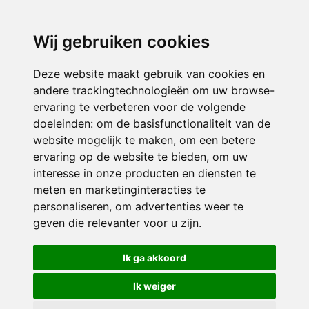
3116 JB
Schiedam
Wij gebruiken cookies
ONDERDEEL VAN
Deze website maakt gebruik van cookies en
andere trackingtechnologieën om uw browse-
ervaring te verbeteren voor de volgende
doeleinden:
om de basisfunctionaliteit van de
website mogelijk te maken
,
om een betere
ervaring op de website te bieden
,
om uw
interesse in onze producten en diensten te
© 2026 Sint Bernardus | Alle rechten voorbehouden
meten en marketinginteracties te
personaliseren
,
om advertenties weer te
Privacy policy
|
Disclaimer
|
Klachtenregeling
|
RSIN en Anbi
|
Cookie
geven die relevanter voor u zijn
.
voorkeuren
Crealisatie
The MindOffice
Ik ga akkoord
Ik weiger