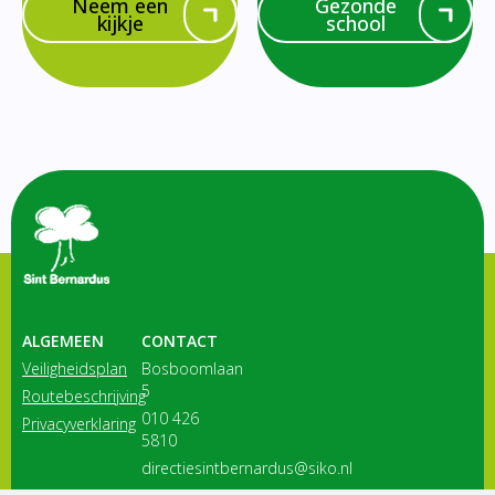
Neem een
Gezonde
kijkje
school
ALGEMEEN
CONTACT
Veiligheidsplan
Bosboomlaan
5
Routebeschrijving
010 426
Privacyverklaring
5810
directiesintbernardus@siko.nl