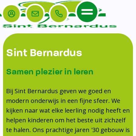
Login
E-mail
Bellen
Menu
De School
Ouders
Sint Bernardus
Home
Leerlingenzorg
De School
Missie en visie
Voorschoolse en naschoolse opvang
Samen plezier in leren
Het Team
Veiligheidsplan
TussenSchoolse Opvang (TSO)
Kanjertraining
Ouders
Onderwijs
Ouderraad (OR)
Bij Sint Bernardus geven we goed en
Doorstroomtoets
Contact
modern onderwijs in een fijne sfeer. We
Leerlingenraad
Medezeggenschapsraad (MR)
Jeugdprofessional op school
kijken naar wat elke leerling nodig heeft en
Leerlingenzorg
Formulieren
Centrum Jeugd en Gezin
helpen kinderen om het beste uit zichzelf
Schooltijden
Klachtenregeling
Schoollogopedie
te halen. Ons prachtige jaren '30 gebouw is