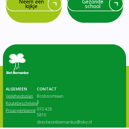
Neem een
Gezonde
kijkje
school
ALGEMEEN
CONTACT
Veiligheidsplan
Bosboomlaan
5
Routebeschrijving
010 426
Privacyverklaring
5810
directiesintbernardus@siko.nl