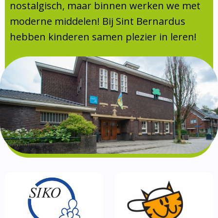
Absentie
nostalgisch, maar binnen werken we met
schoolondersteuningsprofiel
moderne middelen! Bij Sint Bernardus
Vakanties
hebben kinderen samen plezier in leren!
Aanmelden
Schoolgids
Gezonde school
Kinderopvang
BSO
Routebeschrijving
Privacy