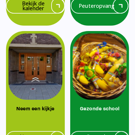
Bekijk de
Peuteropvang
kalender
Neem een kijkje
Gezonde school