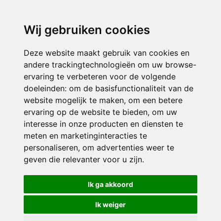
3116 JB
Schiedam
Wij gebruiken cookies
ONDERDEEL VAN
Deze website maakt gebruik van cookies en
andere trackingtechnologieën om uw browse-
ervaring te verbeteren voor de volgende
doeleinden:
om de basisfunctionaliteit van de
website mogelijk te maken
,
om een betere
ervaring op de website te bieden
,
om uw
interesse in onze producten en diensten te
© 2026 Sint Bernardus | Alle rechten voorbehouden
meten en marketinginteracties te
personaliseren
,
om advertenties weer te
Privacy policy
|
Disclaimer
|
Klachtenregeling
|
RSIN en Anbi
|
Cookie
geven die relevanter voor u zijn
.
voorkeuren
Crealisatie
The MindOffice
Ik ga akkoord
Ik weiger