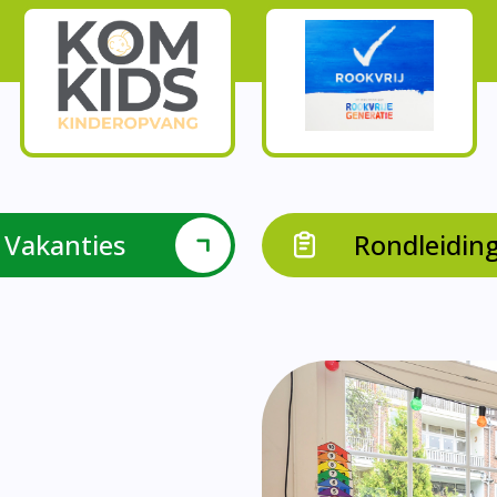
Onze parels
l krijgen leerlingen met een verrijkend aanbod Leve
en leerkrachten samen in leerteams op het gebied 
bieden we in groep 8 het project ondernemen met b
Op onze school vieren we samen.
leraarondersteuners met leerlingen met een specif
Op onze school is er een duidelijke zorgstructuu