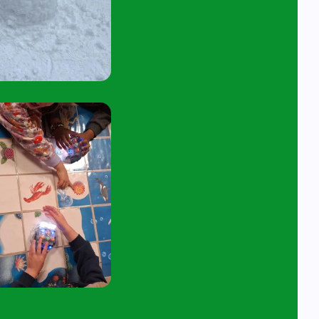
tuur een e-mail aan
angelavita@siko.nl