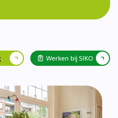
lspel en Levelwerk.
van de basisvaardigheden.
ehulp van scrum aan.
ieke ondersteuningsbehoefte.
r.