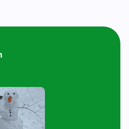
ijken en
n bij ons op
ol
t 4 jaar en hun ouder/verzorger zijn van
 de kijk- en speelochtend op woensdag 7