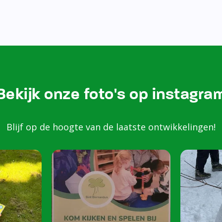
Bezoek onze Instagram
Kom k
spele
scho
Peuters van 2 to
harte welkom op