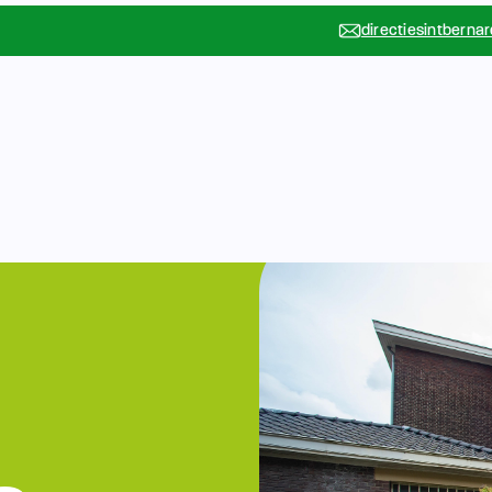
directiesintberna
Vakanties
Rondleidin
….