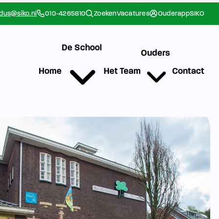
rdus@siko.nl
010-4265810
Zoeken
Vacatures
Ouderapp
SIKO
De School
Ouders
Home
Het Team
Contact
g
Werken bij SIKO