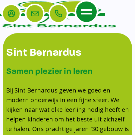
Login
E-mail
Bellen
Menu
De School
Ouders
Sint Bernardus
Home
Leerlingenzorg
De School
Missie en visie
Voorschoolse en naschoolse opvang
Samen plezier in leren
Het Team
Veiligheidsplan
Tussenschoolse opvang
Kanjertraining
Ouders
Onderwijs
Activiteitencommissie (AC)
Bij Sint Bernardus geven we goed en
Doorstroomtoets
Contact
modern onderwijs in een fijne sfeer. We
Leerlingenraad
Medezeggenschapsraad (MR)
Jeugdprofessional op school
kijken naar wat elke leerling nodig heeft en
Leerlingenzorg
Formulieren
Centrum Jeugd en Gezin
helpen kinderen om het beste uit zichzelf
Schooltijden
Klachtenregeling
Schoollogopedie
te halen. Ons prachtige jaren '30 gebouw is