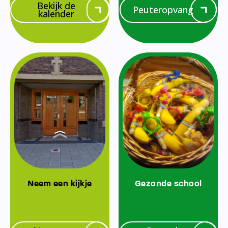
Bekijk de
Peuteropvang
kalender
Neem een kijkje
Gezonde school