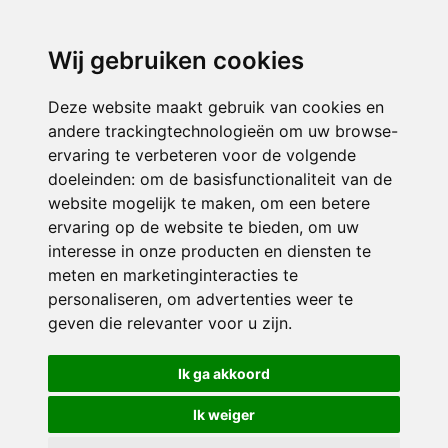
3116 JB
Schiedam
Wij gebruiken cookies
ONDERDEEL VAN
Deze website maakt gebruik van cookies en
andere trackingtechnologieën om uw browse-
ervaring te verbeteren voor de volgende
doeleinden:
om de basisfunctionaliteit van de
website mogelijk te maken
,
om een betere
ervaring op de website te bieden
,
om uw
interesse in onze producten en diensten te
© 2026 Sint Bernardus | Alle rechten voorbehouden
meten en marketinginteracties te
personaliseren
,
om advertenties weer te
Privacy policy
|
Disclaimer
|
Klachtenregeling
|
RSIN en Anbi
|
Cookie
geven die relevanter voor u zijn
.
voorkeuren
Crealisatie
The MindOffice
Ik ga akkoord
Ik weiger