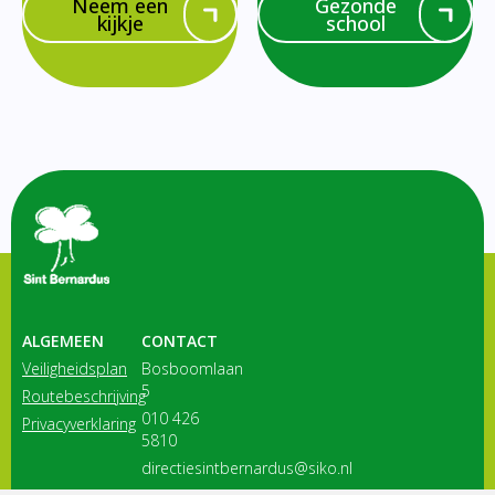
Neem een
Gezonde
kijkje
school
ALGEMEEN
CONTACT
Veiligheidsplan
Bosboomlaan
5
Routebeschrijving
010 426
Privacyverklaring
5810
directiesintbernardus@siko.nl