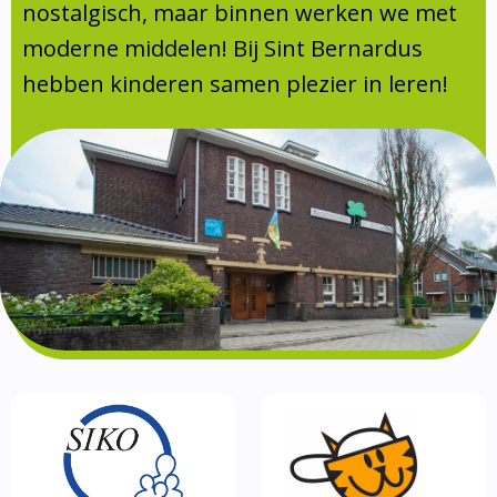
Absentie
nostalgisch, maar binnen werken we met
schoolondersteuningsprofiel
moderne middelen! Bij Sint Bernardus
Vakanties
hebben kinderen samen plezier in leren!
Aanmelden
Schoolgids
Gezonde school
Kinderopvang
BSO
Routebeschrijving
Privacy