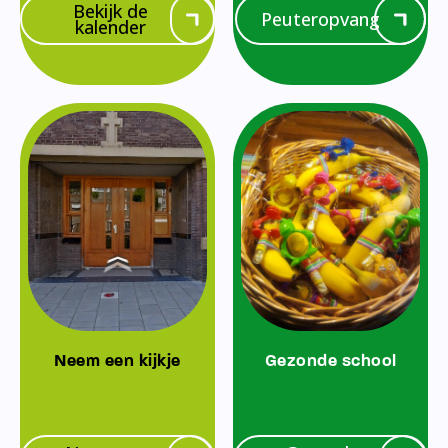
Bekijk de
Peuteropvang
kalender
Neem een kijkje
Gezonde school