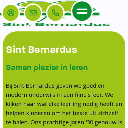
Login
E-mail
Bellen
Menu
De School
Ouders
Sint Bernardus
Home
Leerlingenzorg
De School
Missie en visie
Voorschoolse en naschoolse opvang
Samen plezier in leren
Het Team
Veiligheidsplan
Tussenschoolse opvang
Kanjertraining
Ouders
Onderwijs
Activiteitencommissie (AC)
Bij Sint Bernardus geven we goed en
Doorstroomtoets
Contact
modern onderwijs in een fijne sfeer. We
Leerlingenraad
Medezeggenschapsraad (MR)
Jeugdprofessional op school
kijken naar wat elke leerling nodig heeft en
Leerlingenzorg
Formulieren
Centrum Jeugd en Gezin
helpen kinderen om het beste uit zichzelf
Schooltijden
Klachtenregeling
Schoollogopedie
te halen. Ons prachtige jaren '30 gebouw is