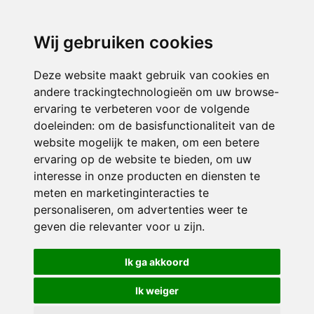
3116 JB
Schiedam
Wij gebruiken cookies
ONDERDEEL VAN
Deze website maakt gebruik van cookies en
andere trackingtechnologieën om uw browse-
ervaring te verbeteren voor de volgende
doeleinden:
om de basisfunctionaliteit van de
website mogelijk te maken
,
om een betere
ervaring op de website te bieden
,
om uw
interesse in onze producten en diensten te
© 2026 Sint Bernardus | Alle rechten voorbehouden
meten en marketinginteracties te
personaliseren
,
om advertenties weer te
Privacy policy
|
Disclaimer
|
Klachtenregeling
|
RSIN en Anbi
|
Cookie
geven die relevanter voor u zijn
.
voorkeuren
Crealisatie
The MindOffice
Ik ga akkoord
Ik weiger