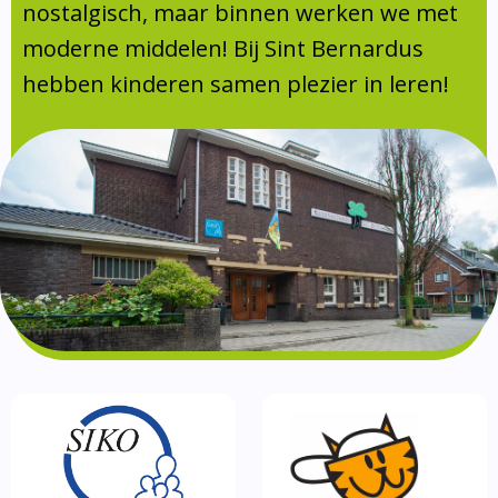
Absentie
nostalgisch, maar binnen werken we met
schoolondersteuningsprofiel
moderne middelen! Bij Sint Bernardus
Vakanties
hebben kinderen samen plezier in leren!
Aanmelden
Schoolgids
Gezonde school
Kinderopvang
BSO
Routebeschrijving
Privacy