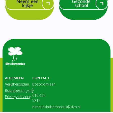
Neem een
Gezonde
kijkje
school
ALGEMEEN
CONTACT
Veiligheidsplan
Bosboomlaan
5
Routebeschrijving
010 426
Privacyverklaring
5810
directiesintbernardus@siko.nl