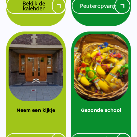
Bekijk de
Peuteropvang
kalender
Neem een kijkje
Gezonde school