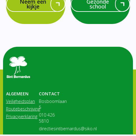
Neem een
Gezonde
kijkje
school
ALGEMEEN
CONTACT
Veiligheidsplan
Bosboomlaan
5
Routebeschrijving
010 426
Privacyverklaring
5810
directiesintbernardus@siko.nl