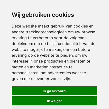
3116 JB
Schiedam
Wij gebruiken cookies
ONDERDEEL VAN
Deze website maakt gebruik van cookies en
andere trackingtechnologieën om uw browse-
ervaring te verbeteren voor de volgende
doeleinden:
om de basisfunctionaliteit van de
website mogelijk te maken
,
om een betere
ervaring op de website te bieden
,
om uw
interesse in onze producten en diensten te
© 2026 Sint Bernardus | Alle rechten voorbehouden
meten en marketinginteracties te
personaliseren
,
om advertenties weer te
Privacy policy
|
Disclaimer
|
Klachtenregeling
|
RSIN en Anbi
|
Cookie
geven die relevanter voor u zijn
.
voorkeuren
Crealisatie
The MindOffice
Ik ga akkoord
Ik weiger