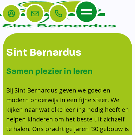
Login
E-mail
Bellen
Menu
De School
Ouders
Sint Bernardus
Home
Leerlingenzorg
De School
Missie en visie
Voorschoolse en naschoolse opvang
Samen plezier in leren
Het Team
Veiligheidsplan
TussenSchoolse Opvang (TSO)
Kanjertraining
Ouders
Onderwijs
Ouderraad (OR)
Bij Sint Bernardus geven we goed en
Doorstroomtoets
Contact
modern onderwijs in een fijne sfeer. We
Leerlingenraad
Medezeggenschapsraad (MR)
Jeugdprofessional op school
kijken naar wat elke leerling nodig heeft en
Leerlingenzorg
Formulieren
Centrum Jeugd en Gezin
helpen kinderen om het beste uit zichzelf
Schooltijden
Klachtenregeling
Schoollogopedie
te halen. Ons prachtige jaren '30 gebouw is