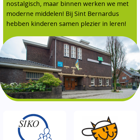
Absentie
nostalgisch, maar binnen werken we met
schoolondersteuningsprofiel
moderne middelen! Bij Sint Bernardus
Vakanties
hebben kinderen samen plezier in leren!
Aanmelden
Schoolgids
Gezonde school
Kinderopvang
BSO
Routebeschrijving
Privacy