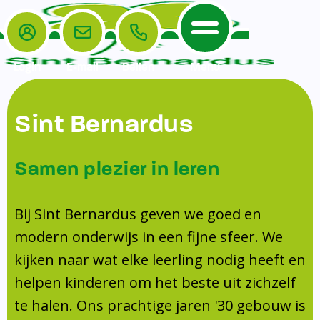
Login
E-mail
Bellen
Menu
De School
Ouders
Sint Bernardus
Home
Leerlingenzorg
De School
Missie en visie
Voorschoolse en naschoolse opvang
Samen plezier in leren
Het Team
Veiligheidsplan
TussenSchoolse Opvang (TSO)
Kanjertraining
Ouders
Onderwijs
Ouderraad (OR)
Bij Sint Bernardus geven we goed en
Doorstroomtoets
Contact
modern onderwijs in een fijne sfeer. We
Leerlingenraad
Medezeggenschapsraad (MR)
Jeugdprofessional op school
kijken naar wat elke leerling nodig heeft en
Leerlingenzorg
Formulieren
Centrum Jeugd en Gezin
helpen kinderen om het beste uit zichzelf
Schooltijden
Klachtenregeling
Schoollogopedie
te halen. Ons prachtige jaren '30 gebouw is