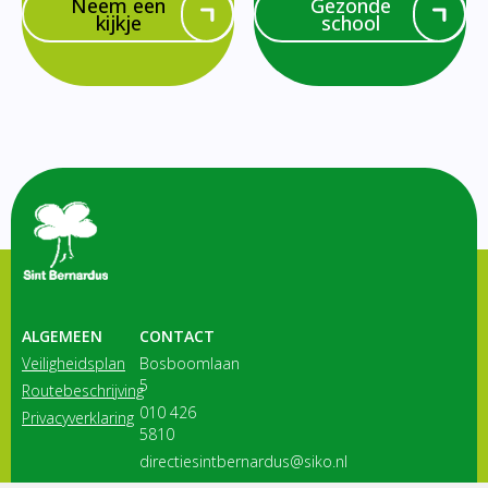
Neem een
Gezonde
kijkje
school
ALGEMEEN
CONTACT
Veiligheidsplan
Bosboomlaan
5
Routebeschrijving
010 426
Privacyverklaring
5810
directiesintbernardus@siko.nl