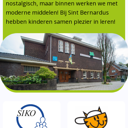
Absentie
nostalgisch, maar binnen werken we met
schoolondersteuningsprofiel
moderne middelen! Bij Sint Bernardus
Vakanties
hebben kinderen samen plezier in leren!
Aanmelden
Schoolgids
Gezonde school
Kinderopvang
BSO
Routebeschrijving
Privacy