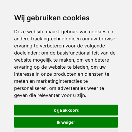
3116 JB
Schiedam
Wij gebruiken cookies
ONDERDEEL VAN
Deze website maakt gebruik van cookies en
andere trackingtechnologieën om uw browse-
ervaring te verbeteren voor de volgende
doeleinden:
om de basisfunctionaliteit van de
website mogelijk te maken
,
om een betere
ervaring op de website te bieden
,
om uw
interesse in onze producten en diensten te
© 2026 Sint Bernardus | Alle rechten voorbehouden
meten en marketinginteracties te
personaliseren
,
om advertenties weer te
Privacy policy
|
Disclaimer
|
Klachtenregeling
|
RSIN en Anbi
|
Cookie
geven die relevanter voor u zijn
.
voorkeuren
Crealisatie
The MindOffice
Ik ga akkoord
Ik weiger