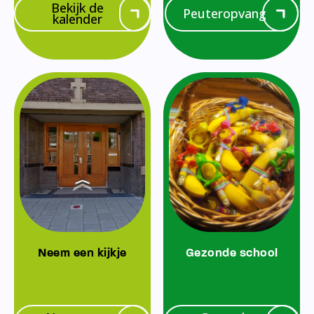
Bekijk de
Peuteropvang
kalender
Neem een kijkje
Gezonde school