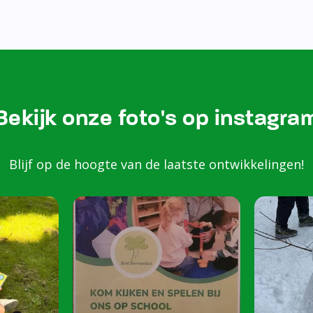
Bezoek onze Instagram
Kom k
spele
scho
Peuters van 2 to
harte welkom op