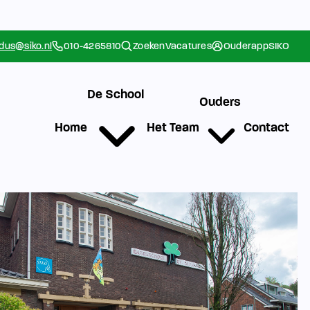
rdus@siko.nl
010-4265810
Zoeken
Vacatures
Ouderapp
SIKO
De School
Ouders
Home
Het Team
Contact
g
Werken bij SIKO