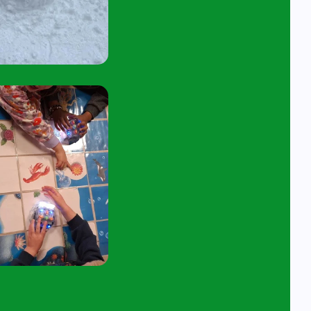
45 tot 10:15 uur.
tuur een e-mail aan
angelavita@siko.nl