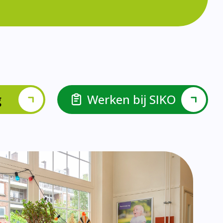
lspel en Levelwerk.
van de basisvaardigheden.
ehulp van scrum aan.
ieke ondersteuningsbehoefte.
r.