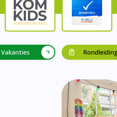
Onze parels
l krijgen leerlingen met een verrijkend aanbod Leve
en leerkrachten samen in leerteams op het gebied 
bieden we in groep 8 het project ondernemen met b
Op onze school vieren we samen.
leraarondersteuners met leerlingen met een specif
Op onze school is er een duidelijke zorgstructuu