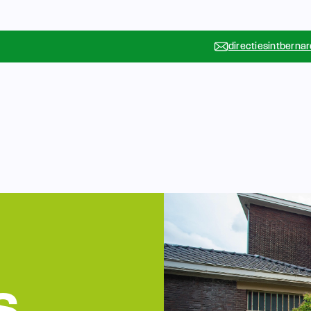
directiesintberna
Vakanties
Rondleidin
….