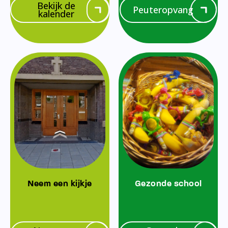
Bekijk de
Peuteropvang
kalender
Neem een kijkje
Gezonde school