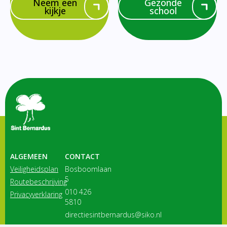
Neem een
Gezonde
kijkje
school
ALGEMEEN
CONTACT
Veiligheidsplan
Bosboomlaan
5
Routebeschrijving
010 426
Privacyverklaring
5810
directiesintbernardus@siko.nl