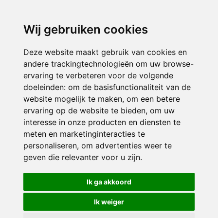
3116 JB
Schiedam
Wij gebruiken cookies
ONDERDEEL VAN
Deze website maakt gebruik van cookies en
andere trackingtechnologieën om uw browse-
ervaring te verbeteren voor de volgende
doeleinden:
om de basisfunctionaliteit van de
website mogelijk te maken
,
om een betere
ervaring op de website te bieden
,
om uw
interesse in onze producten en diensten te
© 2026 Sint Bernardus | Alle rechten voorbehouden
meten en marketinginteracties te
personaliseren
,
om advertenties weer te
Privacy policy
|
Disclaimer
|
Klachtenregeling
|
RSIN en Anbi
|
Cookie
geven die relevanter voor u zijn
.
voorkeuren
Crealisatie
The MindOffice
Ik ga akkoord
Ik weiger