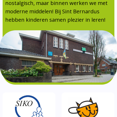
Absentie
nostalgisch, maar binnen werken we met
schoolondersteuningsprofiel
moderne middelen! Bij Sint Bernardus
Vakanties
hebben kinderen samen plezier in leren!
Aanmelden
Schoolgids
Gezonde school
Kinderopvang
BSO
Routebeschrijving
Privacy