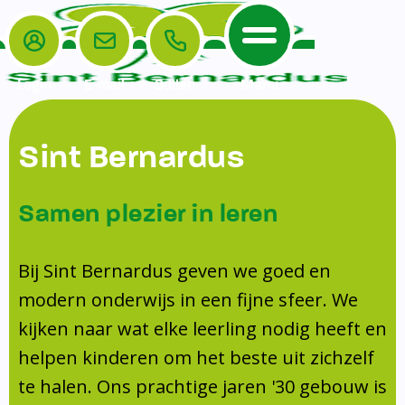
Login
E-mail
Bellen
Menu
De School
Ouders
Sint Bernardus
Home
Leerlingenzorg
De School
Missie en visie
Voorschoolse en naschoolse opvang
Samen plezier in leren
Het Team
Veiligheidsplan
Tussenschoolse opvang
Kanjertraining
Ouders
Onderwijs
Activiteitencommissie (AC)
Bij Sint Bernardus geven we goed en
Doorstroomtoets
Contact
modern onderwijs in een fijne sfeer. We
Leerlingenraad
Medezeggenschapsraad (MR)
Jeugdprofessional op school
kijken naar wat elke leerling nodig heeft en
Leerlingenzorg
Formulieren
Centrum Jeugd en Gezin
helpen kinderen om het beste uit zichzelf
Schooltijden
Klachtenregeling
Schoollogopedie
te halen. Ons prachtige jaren '30 gebouw is