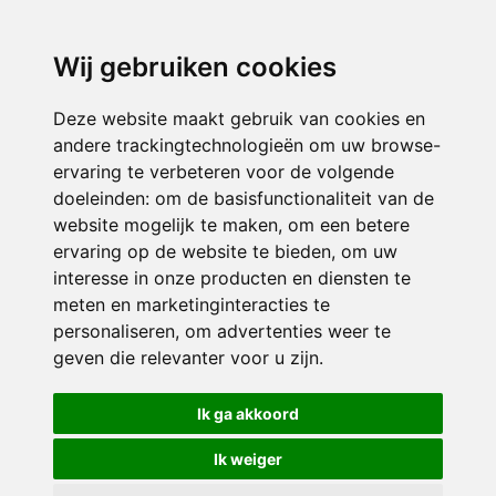
3116 JB
Schiedam
Wij gebruiken cookies
ONDERDEEL VAN
Deze website maakt gebruik van cookies en
andere trackingtechnologieën om uw browse-
ervaring te verbeteren voor de volgende
doeleinden:
om de basisfunctionaliteit van de
website mogelijk te maken
,
om een betere
ervaring op de website te bieden
,
om uw
interesse in onze producten en diensten te
© 2026 Sint Bernardus | Alle rechten voorbehouden
meten en marketinginteracties te
personaliseren
,
om advertenties weer te
Privacy policy
|
Disclaimer
|
Klachtenregeling
|
RSIN en Anbi
|
Cookie
geven die relevanter voor u zijn
.
voorkeuren
Crealisatie
The MindOffice
Ik ga akkoord
Ik weiger