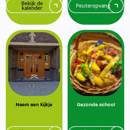
Bekijk de
Peuteropvang
kalender
Neem een kijkje
Gezonde school