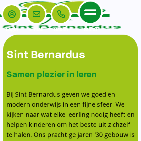
Login
E-mail
Bellen
Menu
De School
Ouders
Sint Bernardus
Home
Leerlingenzorg
De School
Missie en visie
Voorschoolse en naschoolse opvang
Samen plezier in leren
Het Team
Veiligheidsplan
TussenSchoolse Opvang (TSO)
Kanjertraining
Ouders
Onderwijs
Ouderraad (OR)
Bij Sint Bernardus geven we goed en
Doorstroomtoets
Contact
modern onderwijs in een fijne sfeer. We
Leerlingenraad
Medezeggenschapsraad (MR)
Jeugdprofessional op school
kijken naar wat elke leerling nodig heeft en
Leerlingenzorg
Formulieren
Centrum Jeugd en Gezin
helpen kinderen om het beste uit zichzelf
Schooltijden
Klachtenregeling
Schoollogopedie
te halen. Ons prachtige jaren '30 gebouw is