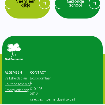
Neem een
Gezonde
kijkje
school
ALGEMEEN
CONTACT
Veiligheidsplan
Bosboomlaan
5
Routebeschrijving
010 426
Privacyverklaring
5810
directiesintbernardus@siko.nl