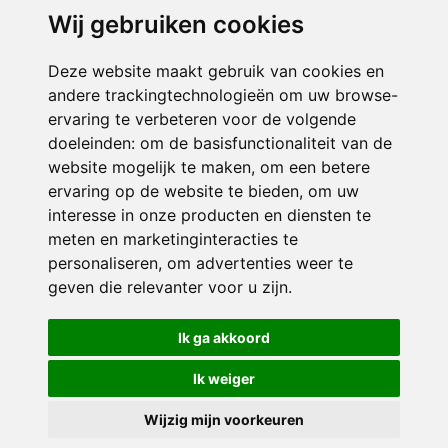
Wij gebruiken cookies
ONDERDEEL VAN
Deze website maakt gebruik van cookies en
andere trackingtechnologieën om uw browse-
ervaring te verbeteren voor de volgende
doeleinden:
om de basisfunctionaliteit van de
website mogelijk te maken
,
om een betere
ervaring op de website te bieden
,
om uw
interesse in onze producten en diensten te
© 2026 Sint Bernardus | Alle rechten voorbehouden
meten en marketinginteracties te
personaliseren
,
om advertenties weer te
Privacy policy
|
Disclaimer
|
Klachtenregeling
|
RSIN en Anbi
|
Cookie
geven die relevanter voor u zijn
voorkeuren
.
Crealisatie
The MindOffice
Ik ga akkoord
Ik weiger
Wijzig mijn voorkeuren