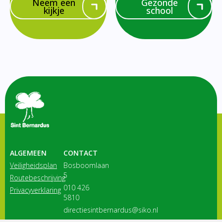
Neem een
Gezonde
kijkje
school
ALGEMEEN
CONTACT
Veiligheidsplan
Bosboomlaan
5
Routebeschrijving
010 426
Privacyverklaring
5810
directiesintbernardus@siko.nl