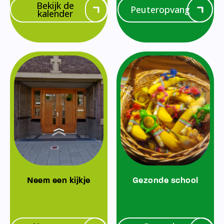
Bekijk de
Peuteropvang
kalender
Neem een kijkje
Gezonde school