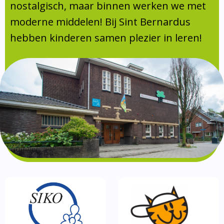
Absentie
nostalgisch, maar binnen werken we met
schoolondersteuningsprofiel
moderne middelen! Bij Sint Bernardus
Vakanties
hebben kinderen samen plezier in leren!
Aanmelden
Schoolgids
Gezonde school
Kinderopvang
BSO
Routebeschrijving
Privacy