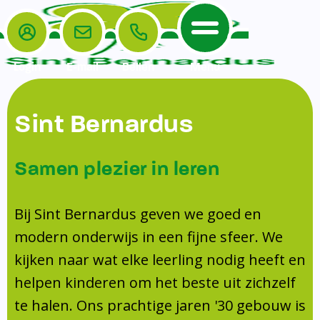
Login
E-mail
Bellen
Menu
De School
Ouders
Sint Bernardus
Home
Leerlingenzorg
De School
Missie en visie
Voorschoolse en naschoolse opvang
Samen plezier in leren
Het Team
Veiligheidsplan
Tussenschoolse opvang
Kanjertraining
Ouders
Onderwijs
Activiteitencommissie (AC)
Bij Sint Bernardus geven we goed en
Doorstroomtoets
Contact
modern onderwijs in een fijne sfeer. We
Leerlingenraad
Medezeggenschapsraad (MR)
Jeugdprofessional op school
kijken naar wat elke leerling nodig heeft en
Leerlingenzorg
Formulieren
Centrum Jeugd en Gezin
helpen kinderen om het beste uit zichzelf
Schooltijden
Klachtenregeling
Schoollogopedie
te halen. Ons prachtige jaren '30 gebouw is