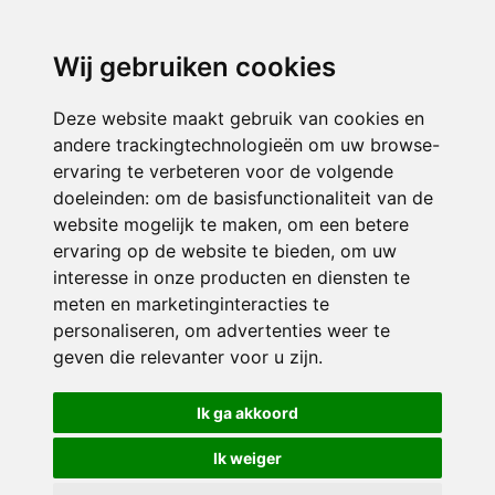
3116 JB
Schiedam
Wij gebruiken cookies
ONDERDEEL VAN
Deze website maakt gebruik van cookies en
andere trackingtechnologieën om uw browse-
ervaring te verbeteren voor de volgende
doeleinden:
om de basisfunctionaliteit van de
website mogelijk te maken
,
om een betere
ervaring op de website te bieden
,
om uw
interesse in onze producten en diensten te
© 2026 Sint Bernardus | Alle rechten voorbehouden
meten en marketinginteracties te
personaliseren
,
om advertenties weer te
Privacy policy
|
Disclaimer
|
Klachtenregeling
|
RSIN en Anbi
|
Cookie
geven die relevanter voor u zijn
.
voorkeuren
Crealisatie
The MindOffice
Ik ga akkoord
Ik weiger