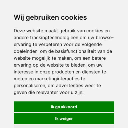
3116 JB
Schiedam
Wij gebruiken cookies
ONDERDEEL VAN
Deze website maakt gebruik van cookies en
andere trackingtechnologieën om uw browse-
ervaring te verbeteren voor de volgende
doeleinden:
om de basisfunctionaliteit van de
website mogelijk te maken
,
om een betere
ervaring op de website te bieden
,
om uw
interesse in onze producten en diensten te
© 2026 Sint Bernardus | Alle rechten voorbehouden
meten en marketinginteracties te
personaliseren
,
om advertenties weer te
Privacy policy
|
Disclaimer
|
Klachtenregeling
|
RSIN en Anbi
|
Cookie
geven die relevanter voor u zijn
.
voorkeuren
Crealisatie
The MindOffice
Ik ga akkoord
Ik weiger