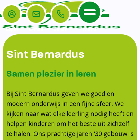
Login
E-mail
Bellen
Menu
De School
Ouders
Sint Bernardus
Home
Leerlingenzorg
De School
Missie en visie
Voorschoolse en naschoolse opvang
Samen plezier in leren
Het Team
Veiligheidsplan
TussenSchoolse Opvang (TSO)
Kanjertraining
Ouders
Onderwijs
Ouderraad (OR)
Bij Sint Bernardus geven we goed en
Doorstroomtoets
Contact
modern onderwijs in een fijne sfeer. We
Leerlingenraad
Medezeggenschapsraad (MR)
Jeugdprofessional op school
kijken naar wat elke leerling nodig heeft en
Leerlingenzorg
Formulieren
Centrum Jeugd en Gezin
helpen kinderen om het beste uit zichzelf
Schooltijden
Klachtenregeling
Schoollogopedie
te halen. Ons prachtige jaren '30 gebouw is