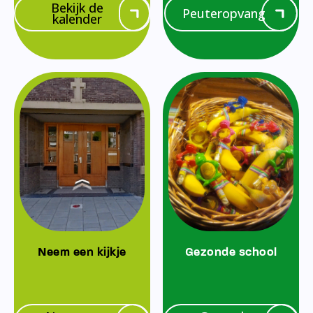
Bekijk de
Peuteropvang
kalender
Neem een kijkje
Gezonde school