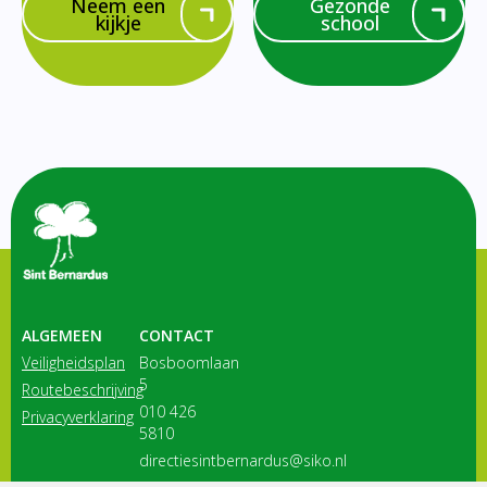
Neem een
Gezonde
kijkje
school
ALGEMEEN
CONTACT
Veiligheidsplan
Bosboomlaan
5
Routebeschrijving
010 426
Privacyverklaring
5810
directiesintbernardus@siko.nl