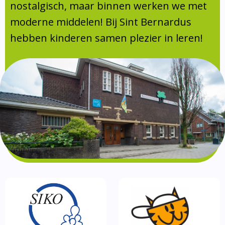
Absentie
nostalgisch, maar binnen werken we met
schoolondersteuningsprofiel
moderne middelen! Bij Sint Bernardus
Vakanties
hebben kinderen samen plezier in leren!
Aanmelden
Schoolgids
Gezonde school
Kinderopvang
BSO
Routebeschrijving
Privacy