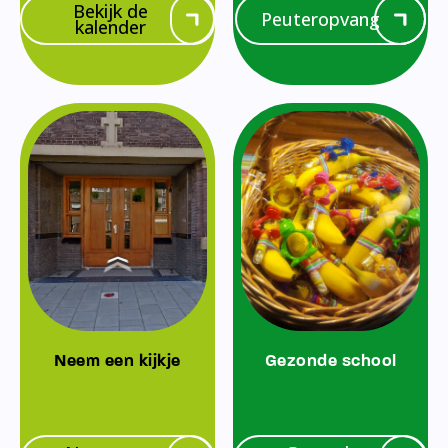
Bekijk de
Peuteropvang
kalender
Neem een kijkje
Gezonde school