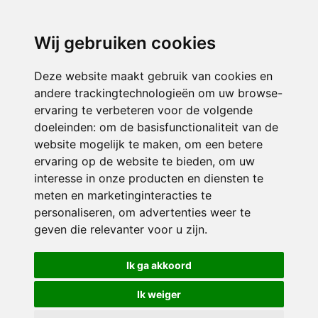
3116 JB
Schiedam
Wij gebruiken cookies
ONDERDEEL VAN
Deze website maakt gebruik van cookies en
andere trackingtechnologieën om uw browse-
ervaring te verbeteren voor de volgende
doeleinden:
om de basisfunctionaliteit van de
website mogelijk te maken
,
om een betere
ervaring op de website te bieden
,
om uw
interesse in onze producten en diensten te
© 2026 Sint Bernardus | Alle rechten voorbehouden
meten en marketinginteracties te
personaliseren
,
om advertenties weer te
Privacy policy
|
Disclaimer
|
Klachtenregeling
|
RSIN en Anbi
|
Cookie
geven die relevanter voor u zijn
.
voorkeuren
Crealisatie
The MindOffice
Ik ga akkoord
Ik weiger