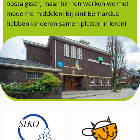
Absentie
nostalgisch, maar binnen werken we met
schoolondersteuningsprofiel
moderne middelen! Bij Sint Bernardus
Vakanties
hebben kinderen samen plezier in leren!
Aanmelden
Schoolgids
Gezonde school
Kinderopvang
BSO
Routebeschrijving
Privacy