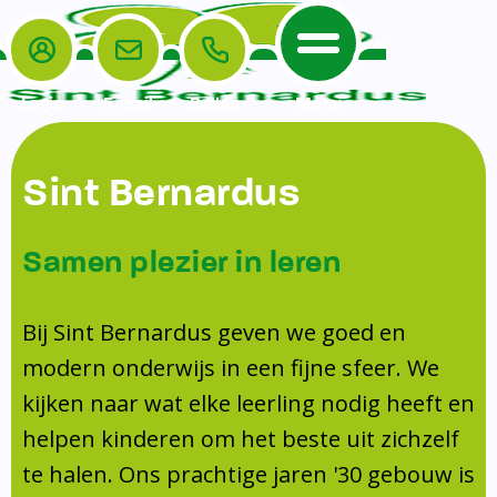
Login
E-mail
Bellen
Menu
De School
Ouders
Sint Bernardus
Home
Leerlingenzorg
De School
Missie en visie
Voorschoolse en naschoolse opvang
Samen plezier in leren
Het Team
Veiligheidsplan
TussenSchoolse Opvang (TSO)
Kanjertraining
Ouders
Onderwijs
Ouderraad (OR)
Bij Sint Bernardus geven we goed en
Doorstroomtoets
Contact
modern onderwijs in een fijne sfeer. We
Leerlingenraad
Medezeggenschapsraad (MR)
Jeugdprofessional op school
kijken naar wat elke leerling nodig heeft en
Leerlingenzorg
Formulieren
Centrum Jeugd en Gezin
helpen kinderen om het beste uit zichzelf
Schooltijden
Klachtenregeling
Schoollogopedie
te halen. Ons prachtige jaren '30 gebouw is