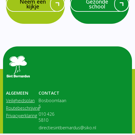
Neem een
Gezonde
kijkje
school
ALGEMEEN
CONTACT
Veiligheidsplan
Bosboomlaan
5
Routebeschrijving
010 426
Privacyverklaring
5810
directiesintbernardus@siko.nl