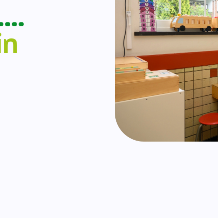
….
in