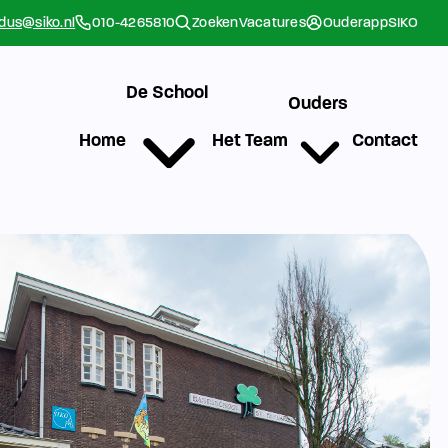
rdus@siko.nl
010-4265810
Zoeken
Vacatures
Ouderapp
SIKO
De School
Ouders
Home
Het Team
Contact