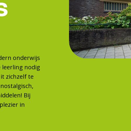
s
dern onderwijs
e leerling nodig
t zichzelf te
 nostalgisch,
delen! Bij
lezier in