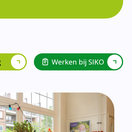
lspel en Levelwerk.
van de basisvaardigheden.
ehulp van scrum aan.
ieke ondersteuningsbehoefte.
r.