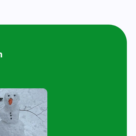
ijken en
n bij ons op
ol
t 4 jaar en hun ouder/verzorger zijn van
 de kijk- en speelochtend op woensdag 7