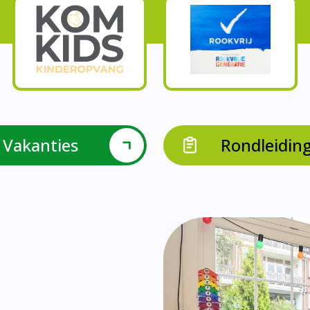
Onze parels
l krijgen leerlingen met een verrijkend aanbod Leve
en leerkrachten samen in leerteams op het gebied 
bieden we in groep 8 het project ondernemen met b
Op onze school vieren we samen.
leraarondersteuners met leerlingen met een specif
Op onze school is er een duidelijke zorgstructuu