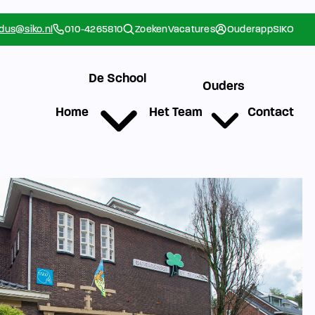
rdus@siko.nl
010-4265810
Zoeken
Vacatures
Ouderapp
SIKO
De School
Ouders
Home
Het Team
Contact
g
Werken bij SIKO