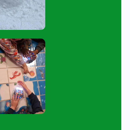
tuur een e-mail aan
angelavita@siko.nl