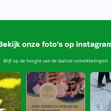
Bezoek onze Instagram
Kom k
spele
scho
Peuters van 2 to
harte welkom op