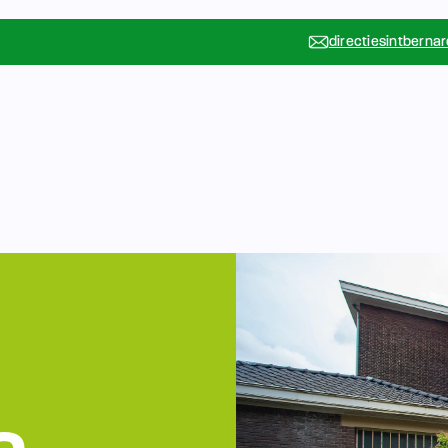
directiesintberna
Vakanties
Rondleidin
….