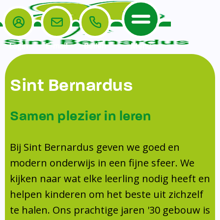
Login
E-mail
Bellen
Menu
De School
Ouders
Sint Bernardus
Home
Leerlingenzorg
De School
Missie en visie
Voorschoolse en naschoolse opvang
Samen plezier in leren
Het Team
Veiligheidsplan
TussenSchoolse Opvang (TSO)
Kanjertraining
Ouders
Onderwijs
Ouderraad (OR)
Bij Sint Bernardus geven we goed en
Doorstroomtoets
Contact
modern onderwijs in een fijne sfeer. We
Leerlingenraad
Medezeggenschapsraad (MR)
Jeugdprofessional op school
kijken naar wat elke leerling nodig heeft en
Leerlingenzorg
Formulieren
Centrum Jeugd en Gezin
helpen kinderen om het beste uit zichzelf
Schooltijden
Klachtenregeling
Schoollogopedie
te halen. Ons prachtige jaren '30 gebouw is