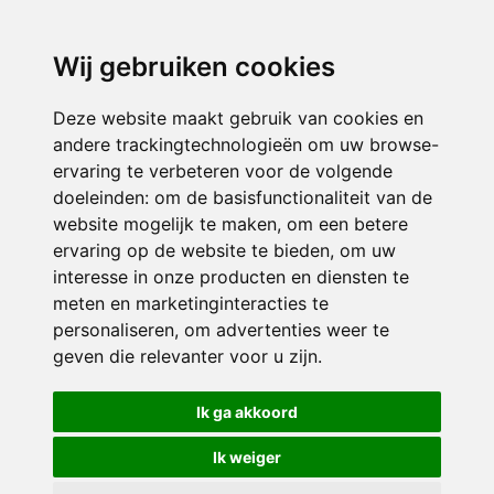
3116 JB
Schiedam
Wij gebruiken cookies
ONDERDEEL VAN
Deze website maakt gebruik van cookies en
andere trackingtechnologieën om uw browse-
ervaring te verbeteren voor de volgende
doeleinden:
om de basisfunctionaliteit van de
website mogelijk te maken
,
om een betere
ervaring op de website te bieden
,
om uw
interesse in onze producten en diensten te
© 2026 Sint Bernardus | Alle rechten voorbehouden
meten en marketinginteracties te
personaliseren
,
om advertenties weer te
Privacy policy
|
Disclaimer
|
Klachtenregeling
|
RSIN en Anbi
|
Cookie
geven die relevanter voor u zijn
.
voorkeuren
Crealisatie
The MindOffice
Ik ga akkoord
Ik weiger