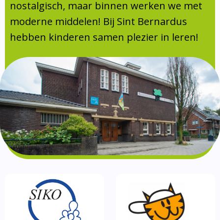
Absentie
nostalgisch, maar binnen werken we met
schoolondersteuningsprofiel
moderne middelen! Bij Sint Bernardus
Vakanties
hebben kinderen samen plezier in leren!
Aanmelden
Schoolgids
Gezonde school
Kinderopvang
BSO
Routebeschrijving
Privacy