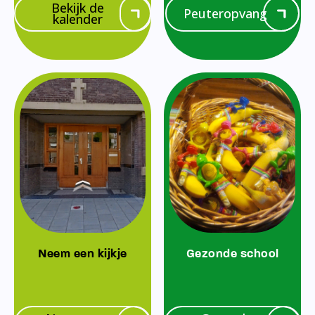
Bekijk de
Peuteropvang
kalender
Neem een kijkje
Gezonde school