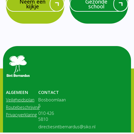
Neem een
Gezonde
kijkje
school
ALGEMEEN
CONTACT
Veiligheidsplan
Bosboomlaan
5
Routebeschrijving
010 426
Privacyverklaring
5810
directiesintbernardus@siko.nl