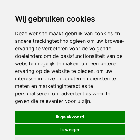
3116 JB
Schiedam
Wij gebruiken cookies
ONDERDEEL VAN
Deze website maakt gebruik van cookies en
andere trackingtechnologieën om uw browse-
ervaring te verbeteren voor de volgende
doeleinden:
om de basisfunctionaliteit van de
website mogelijk te maken
,
om een betere
ervaring op de website te bieden
,
om uw
interesse in onze producten en diensten te
© 2026 Sint Bernardus | Alle rechten voorbehouden
meten en marketinginteracties te
personaliseren
,
om advertenties weer te
Privacy policy
|
Disclaimer
|
Klachtenregeling
|
RSIN en Anbi
|
Cookie
geven die relevanter voor u zijn
.
voorkeuren
Crealisatie
The MindOffice
Ik ga akkoord
Ik weiger