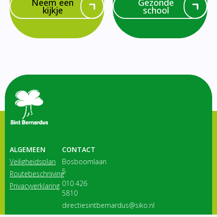
Neem een
Gezonde
kijkje
school
ALGEMEEN
CONTACT
Veiligheidsplan
Bosboomlaan
5
Routebeschrijving
010 426
Privacyverklaring
5810
directiesintbernardus@siko.nl