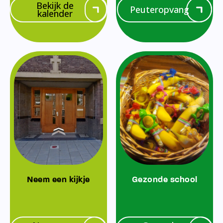
Bekijk de
Peuteropvang
kalender
Neem een kijkje
Gezonde school