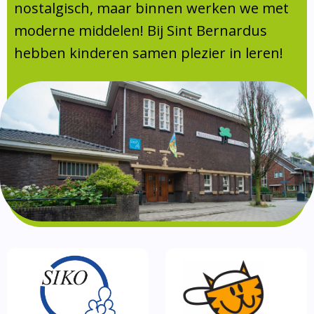
Absentie
nostalgisch, maar binnen werken we met
schoolondersteuningsprofiel
moderne middelen! Bij Sint Bernardus
Vakanties
hebben kinderen samen plezier in leren!
Aanmelden
Schoolgids
Gezonde school
Kinderopvang
BSO
Routebeschrijving
Privacy