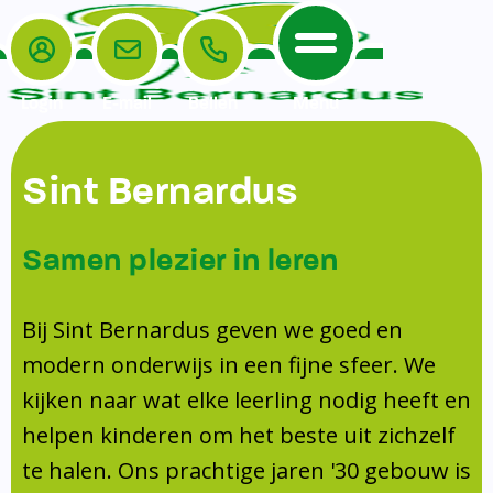
Login
E-mail
Bellen
Menu
De School
Ouders
Sint Bernardus
Home
Leerlingenzorg
De School
Missie en visie
Voorschoolse en naschoolse opvang
Samen plezier in leren
Het Team
Veiligheidsplan
TussenSchoolse Opvang (TSO)
Kanjertraining
Ouders
Onderwijs
Ouderraad (OR)
Bij Sint Bernardus geven we goed en
Doorstroomtoets
Contact
modern onderwijs in een fijne sfeer. We
Leerlingenraad
Medezeggenschapsraad (MR)
Jeugdprofessional op school
kijken naar wat elke leerling nodig heeft en
Leerlingenzorg
Formulieren
Centrum Jeugd en Gezin
helpen kinderen om het beste uit zichzelf
Schooltijden
Klachtenregeling
Schoollogopedie
te halen. Ons prachtige jaren '30 gebouw is