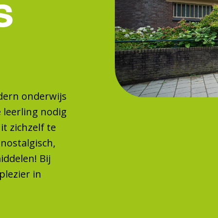
s
dern onderwijs
e leerling nodig
t zichzelf te
 nostalgisch,
delen! Bij
lezier in