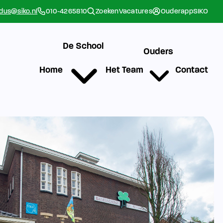
rdus@siko.nl
010-4265810
Zoeken
Vacatures
Ouderapp
SIKO
De School
Ouders
Home
Het Team
Contact