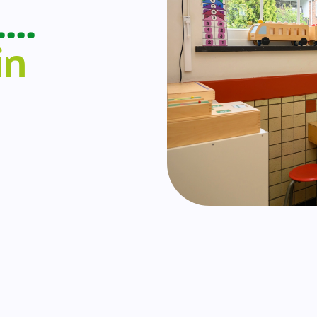
….
in