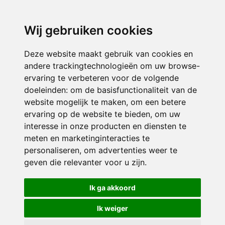
3116 JB
Schiedam
Wij gebruiken cookies
ONDERDEEL VAN
Deze website maakt gebruik van cookies en
andere trackingtechnologieën om uw browse-
ervaring te verbeteren voor de volgende
doeleinden:
om de basisfunctionaliteit van de
website mogelijk te maken
,
om een betere
ervaring op de website te bieden
,
om uw
interesse in onze producten en diensten te
© 2026 Sint Bernardus | Alle rechten voorbehouden
meten en marketinginteracties te
personaliseren
,
om advertenties weer te
Privacy policy
|
Disclaimer
|
Klachtenregeling
|
RSIN en Anbi
|
Cookie
geven die relevanter voor u zijn
.
voorkeuren
Crealisatie
The MindOffice
Ik ga akkoord
Ik weiger