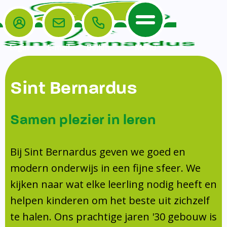
Login
E-mail
Bellen
Menu
De School
Ouders
Sint Bernardus
Home
Leerlingenzorg
De School
Missie en visie
Voorschoolse en naschoolse opvang
Samen plezier in leren
Het Team
Veiligheidsplan
TussenSchoolse Opvang (TSO)
Kanjertraining
Ouders
Onderwijs
Ouderraad (OR)
Bij Sint Bernardus geven we goed en
Doorstroomtoets
Contact
modern onderwijs in een fijne sfeer. We
Leerlingenraad
Medezeggenschapsraad (MR)
Jeugdprofessional op school
kijken naar wat elke leerling nodig heeft en
Leerlingenzorg
Formulieren
Centrum Jeugd en Gezin
helpen kinderen om het beste uit zichzelf
Schooltijden
Klachtenregeling
Schoollogopedie
te halen. Ons prachtige jaren '30 gebouw is