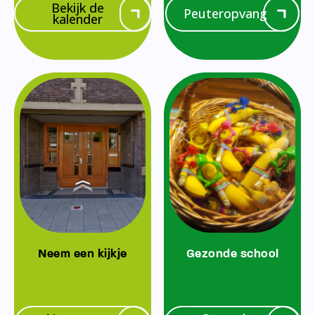
Bekijk de
Peuteropvang
kalender
Neem een kijkje
Gezonde school