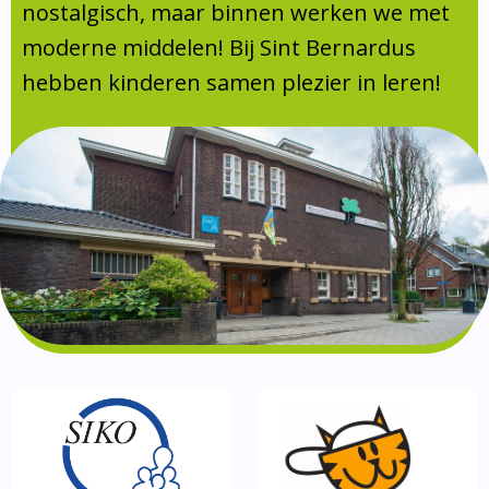
Absentie
nostalgisch, maar binnen werken we met
schoolondersteuningsprofiel
moderne middelen! Bij Sint Bernardus
Vakanties
hebben kinderen samen plezier in leren!
Aanmelden
Schoolgids
Gezonde school
Kinderopvang
BSO
Routebeschrijving
Privacy