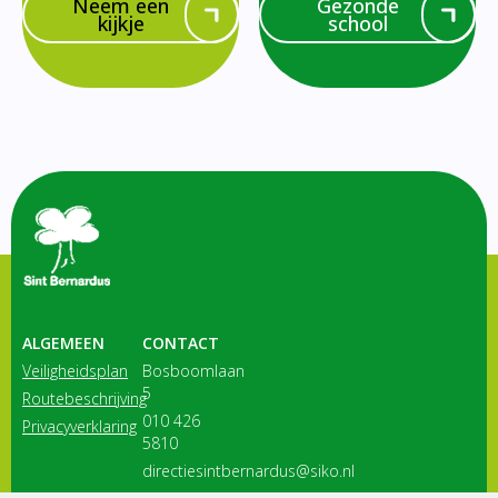
Neem een
Gezonde
kijkje
school
ALGEMEEN
CONTACT
Veiligheidsplan
Bosboomlaan
5
Routebeschrijving
010 426
Privacyverklaring
5810
directiesintbernardus@siko.nl