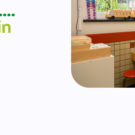
….
in