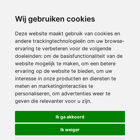
3116 JB
Schiedam
Wij gebruiken cookies
ONDERDEEL VAN
Deze website maakt gebruik van cookies en
andere trackingtechnologieën om uw browse-
ervaring te verbeteren voor de volgende
doeleinden:
om de basisfunctionaliteit van de
website mogelijk te maken
,
om een betere
ervaring op de website te bieden
,
om uw
interesse in onze producten en diensten te
© 2026 Sint Bernardus | Alle rechten voorbehouden
meten en marketinginteracties te
personaliseren
,
om advertenties weer te
Privacy policy
|
Disclaimer
|
Klachtenregeling
|
RSIN en Anbi
|
Cookie
geven die relevanter voor u zijn
.
voorkeuren
Crealisatie
The MindOffice
Ik ga akkoord
Ik weiger