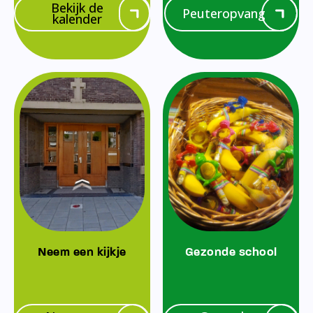
Bekijk de
Peuteropvang
kalender
Neem een kijkje
Gezonde school