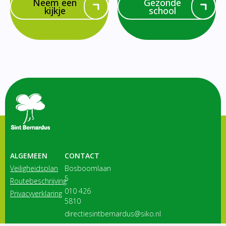
Neem een
Gezonde
kijkje
school
ALGEMEEN
CONTACT
Veiligheidsplan
Bosboomlaan
5
Routebeschrijving
010 426
Privacyverklaring
5810
directiesintbernardus@siko.nl