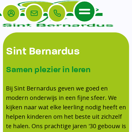
Login
E-mail
Bellen
Menu
De School
Ouders
Sint Bernardus
Home
Leerlingenzorg
De School
Missie en visie
Voorschoolse en naschoolse opvang
Samen plezier in leren
Het Team
Veiligheidsplan
TussenSchoolse Opvang (TSO)
Kanjertraining
Ouders
Onderwijs
Ouderraad (OR)
Bij Sint Bernardus geven we goed en
Doorstroomtoets
Contact
modern onderwijs in een fijne sfeer. We
Leerlingenraad
Medezeggenschapsraad (MR)
Jeugdprofessional op school
kijken naar wat elke leerling nodig heeft en
Leerlingenzorg
Formulieren
Centrum Jeugd en Gezin
helpen kinderen om het beste uit zichzelf
Schooltijden
Klachtenregeling
Schoollogopedie
te halen. Ons prachtige jaren '30 gebouw is