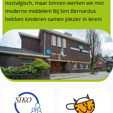
Absentie
nostalgisch, maar binnen werken we met
schoolondersteuningsprofiel
moderne middelen! Bij Sint Bernardus
Vakanties
hebben kinderen samen plezier in leren!
Aanmelden
Schoolgids
Gezonde school
Kinderopvang
BSO
Routebeschrijving
Privacy