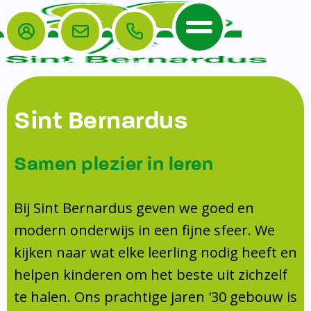
Login
E-mail
Bellen
Menu
De School
Ouders
Sint Bernardus
Home
Leerlingenzorg
De School
Missie en visie
Voorschoolse en naschoolse opvang
Samen plezier in leren
Het Team
Veiligheidsplan
TussenSchoolse Opvang (TSO)
Kanjertraining
Ouders
Onderwijs
Ouderraad (OR)
Bij Sint Bernardus geven we goed en
Doorstroomtoets
Contact
modern onderwijs in een fijne sfeer. We
Leerlingenraad
Medezeggenschapsraad (MR)
Jeugdprofessional op school
kijken naar wat elke leerling nodig heeft en
Leerlingenzorg
Formulieren
Centrum Jeugd en Gezin
helpen kinderen om het beste uit zichzelf
Schooltijden
Klachtenregeling
Schoollogopedie
te halen. Ons prachtige jaren '30 gebouw is