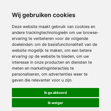
3116 JB
Schiedam
Wij gebruiken cookies
ONDERDEEL VAN
Deze website maakt gebruik van cookies en
andere trackingtechnologieën om uw browse-
ervaring te verbeteren voor de volgende
doeleinden:
om de basisfunctionaliteit van de
website mogelijk te maken
,
om een betere
ervaring op de website te bieden
,
om uw
interesse in onze producten en diensten te
© 2026 Sint Bernardus | Alle rechten voorbehouden
meten en marketinginteracties te
personaliseren
,
om advertenties weer te
Privacy policy
|
Disclaimer
|
Klachtenregeling
|
RSIN en Anbi
|
Cookie
geven die relevanter voor u zijn
.
voorkeuren
Crealisatie
The MindOffice
Ik ga akkoord
Ik weiger