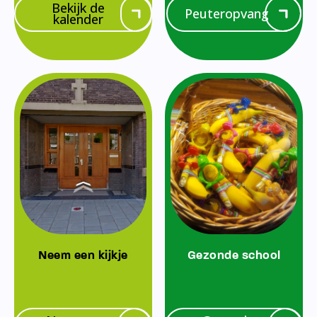
Bekijk de
Peuteropvang
kalender
Neem een kijkje
Gezonde school