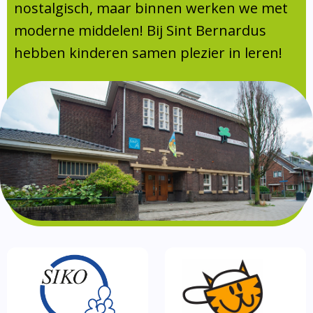
Absentie
nostalgisch, maar binnen werken we met
schoolondersteuningsprofiel
moderne middelen! Bij Sint Bernardus
Vakanties
hebben kinderen samen plezier in leren!
Aanmelden
Schoolgids
Gezonde school
Kinderopvang
BSO
Routebeschrijving
Privacy