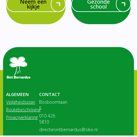
Neem een
Gezonde
kijkje
school
ALGEMEEN
CONTACT
Veiligheidsplan
Bosboomlaan
5
Routebeschrijving
010 426
Privacyverklaring
5810
directiesintbernardus@siko.nl