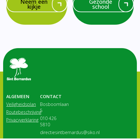
Neem een
Gezonde
kijkje
school
ALGEMEEN
CONTACT
Veiligheidsplan
Bosboomlaan
5
Routebeschrijving
010 426
Privacyverklaring
5810
directiesintbernardus@siko.nl