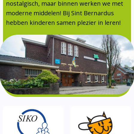
Absentie
nostalgisch, maar binnen werken we met
schoolondersteuningsprofiel
moderne middelen! Bij Sint Bernardus
Vakanties
hebben kinderen samen plezier in leren!
Aanmelden
Schoolgids
Gezonde school
Kinderopvang
BSO
Routebeschrijving
Privacy