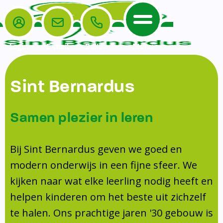
Login
E-mail
Bellen
Menu
De School
Ouders
Sint Bernardus
Home
Leerlingenzorg
De School
Missie en visie
Voorschoolse en naschoolse opvang
Samen plezier in leren
Het Team
Veiligheidsplan
Tussenschoolse opvang
Kanjertraining
Ouders
Onderwijs
Activiteitencommissie (AC)
Bij Sint Bernardus geven we goed en
Doorstroomtoets
Contact
modern onderwijs in een fijne sfeer. We
Leerlingenraad
Medezeggenschapsraad (MR)
Jeugdprofessional op school
kijken naar wat elke leerling nodig heeft en
Leerlingenzorg
Formulieren
Centrum Jeugd en Gezin
helpen kinderen om het beste uit zichzelf
Schooltijden
Klachtenregeling
Schoollogopedie
te halen. Ons prachtige jaren '30 gebouw is