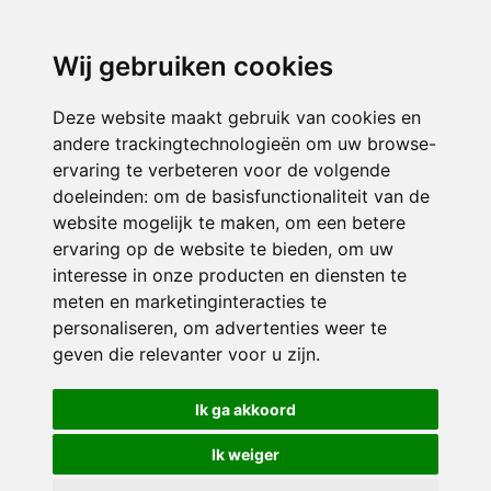
3116 JB
Schiedam
Wij gebruiken cookies
ONDERDEEL VAN
Deze website maakt gebruik van cookies en
andere trackingtechnologieën om uw browse-
ervaring te verbeteren voor de volgende
doeleinden:
om de basisfunctionaliteit van de
website mogelijk te maken
,
om een betere
ervaring op de website te bieden
,
om uw
interesse in onze producten en diensten te
© 2026 Sint Bernardus | Alle rechten voorbehouden
meten en marketinginteracties te
personaliseren
,
om advertenties weer te
Privacy policy
|
Disclaimer
|
Klachtenregeling
|
RSIN en Anbi
|
Cookie
geven die relevanter voor u zijn
.
voorkeuren
Crealisatie
The MindOffice
Ik ga akkoord
Ik weiger