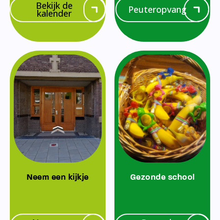
Bekijk de
Peuteropvang
kalender
Neem een kijkje
Gezonde school