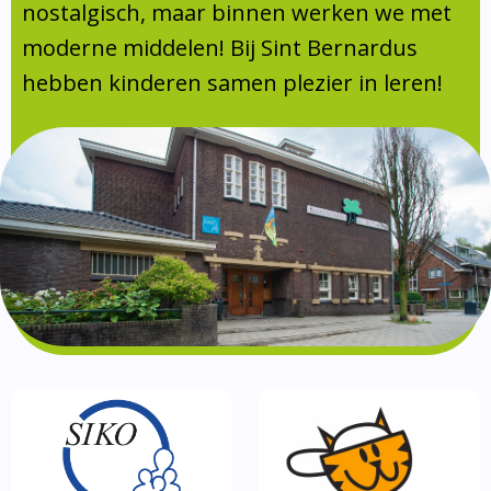
Absentie
nostalgisch, maar binnen werken we met
schoolondersteuningsprofiel
moderne middelen! Bij Sint Bernardus
Vakanties
hebben kinderen samen plezier in leren!
Aanmelden
Schoolgids
Gezonde school
Kinderopvang
BSO
Routebeschrijving
Privacy