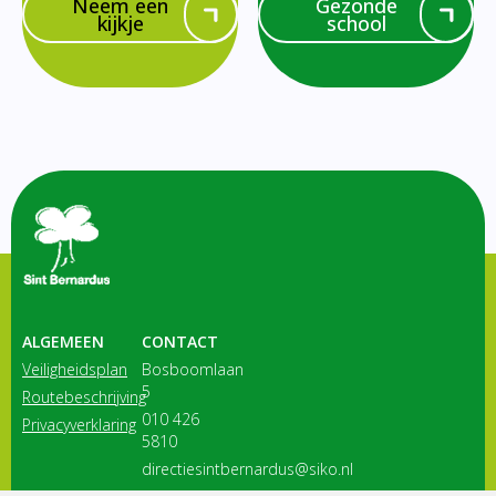
Neem een
Gezonde
kijkje
school
ALGEMEEN
CONTACT
Veiligheidsplan
Bosboomlaan
5
Routebeschrijving
010 426
Privacyverklaring
5810
directiesintbernardus@siko.nl