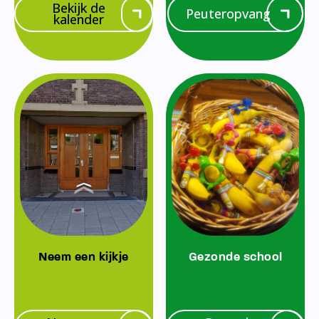
Bekijk de
Peuteropvang
kalender
Neem een kijkje
Gezonde school