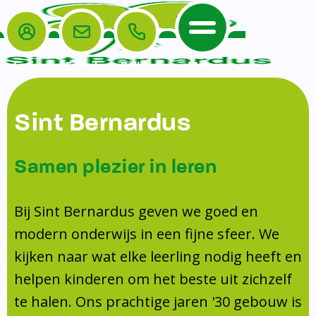
Login
E-mail
Bellen
Menu
De School
Ouders
Sint Bernardus
Home
Leerlingenzorg
De School
Missie en visie
Voorschoolse en naschoolse opvang
Samen plezier in leren
Het Team
Veiligheidsplan
Tussenschoolse opvang
Kanjertraining
Ouders
Onderwijs
Activiteitencommissie (AC)
Bij Sint Bernardus geven we goed en
Doorstroomtoets
Contact
modern onderwijs in een fijne sfeer. We
Leerlingenraad
Medezeggenschapsraad (MR)
Jeugdprofessional op school
kijken naar wat elke leerling nodig heeft en
Leerlingenzorg
Formulieren
Centrum Jeugd en Gezin
helpen kinderen om het beste uit zichzelf
Schooltijden
Klachtenregeling
Schoollogopedie
te halen. Ons prachtige jaren '30 gebouw is