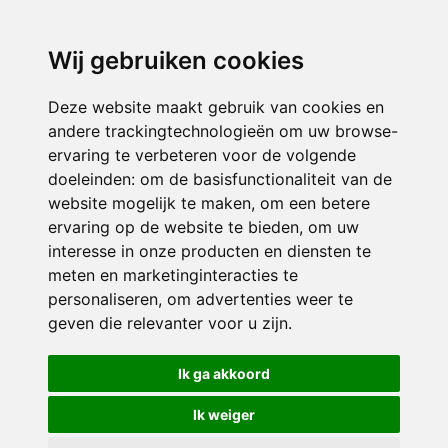
3116 JB
Schiedam
Wij gebruiken cookies
ONDERDEEL VAN
Deze website maakt gebruik van cookies en
andere trackingtechnologieën om uw browse-
ervaring te verbeteren voor de volgende
doeleinden:
om de basisfunctionaliteit van de
website mogelijk te maken
,
om een betere
ervaring op de website te bieden
,
om uw
interesse in onze producten en diensten te
© 2026 Sint Bernardus | Alle rechten voorbehouden
meten en marketinginteracties te
personaliseren
,
om advertenties weer te
Privacy policy
|
Disclaimer
|
Klachtenregeling
|
RSIN en Anbi
|
Cookie
geven die relevanter voor u zijn
.
voorkeuren
Crealisatie
The MindOffice
Ik ga akkoord
Ik weiger