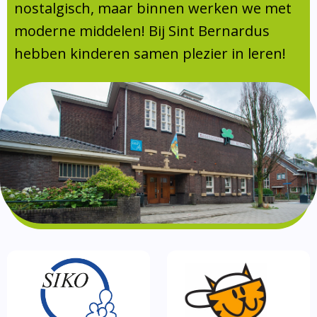
Absentie
nostalgisch, maar binnen werken we met
schoolondersteuningsprofiel
moderne middelen! Bij Sint Bernardus
Vakanties
hebben kinderen samen plezier in leren!
Aanmelden
Schoolgids
Gezonde school
Kinderopvang
BSO
Routebeschrijving
Privacy