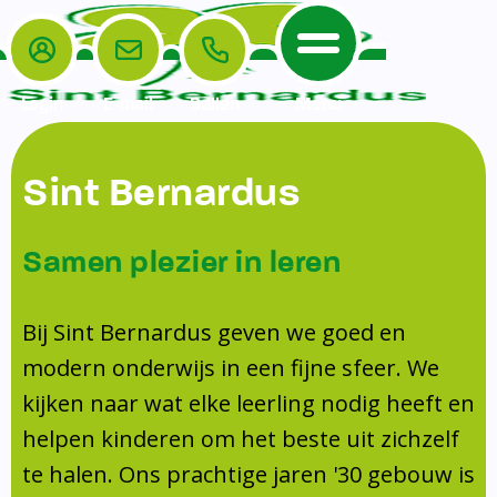
Login
E-mail
Bellen
Menu
De School
Ouders
Sint Bernardus
Home
Leerlingenzorg
De School
Missie en visie
Voorschoolse en naschoolse opvang
Samen plezier in leren
Het Team
Veiligheidsplan
TussenSchoolse Opvang (TSO)
Kanjertraining
Ouders
Onderwijs
Ouderraad (OR)
Bij Sint Bernardus geven we goed en
Doorstroomtoets
Contact
modern onderwijs in een fijne sfeer. We
Leerlingenraad
Medezeggenschapsraad (MR)
Jeugdprofessional op school
kijken naar wat elke leerling nodig heeft en
Leerlingenzorg
Formulieren
Centrum Jeugd en Gezin
helpen kinderen om het beste uit zichzelf
Schooltijden
Klachtenregeling
Schoollogopedie
te halen. Ons prachtige jaren '30 gebouw is