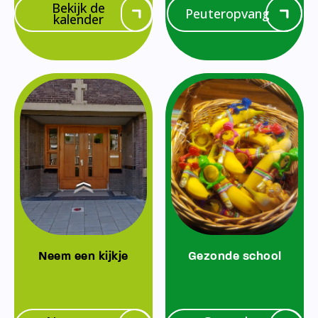
Bekijk de
Peuteropvang
kalender
Neem een kijkje
Gezonde school