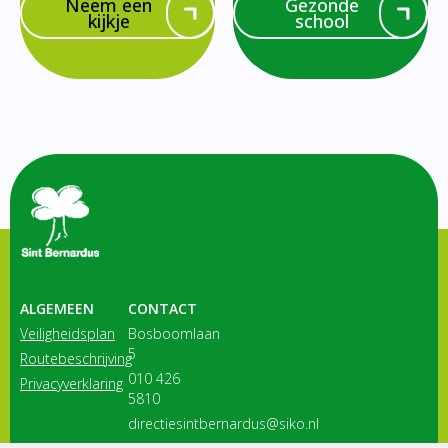
Neem een
Gezonde
kijkje
school
ALGEMEEN
CONTACT
Veiligheidsplan
Bosboomlaan
5
Routebeschrijving
010 426
Privacyverklaring
5810
directiesintbernardus@siko.nl