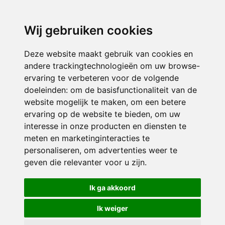
3116 JB
Schiedam
Wij gebruiken cookies
ONDERDEEL VAN
Deze website maakt gebruik van cookies en
andere trackingtechnologieën om uw browse-
ervaring te verbeteren voor de volgende
doeleinden:
om de basisfunctionaliteit van de
website mogelijk te maken
,
om een betere
ervaring op de website te bieden
,
om uw
interesse in onze producten en diensten te
© 2026 Sint Bernardus | Alle rechten voorbehouden
meten en marketinginteracties te
personaliseren
,
om advertenties weer te
Privacy policy
|
Disclaimer
|
Klachtenregeling
|
RSIN en Anbi
|
Cookie
geven die relevanter voor u zijn
.
voorkeuren
Crealisatie
The MindOffice
Ik ga akkoord
Ik weiger