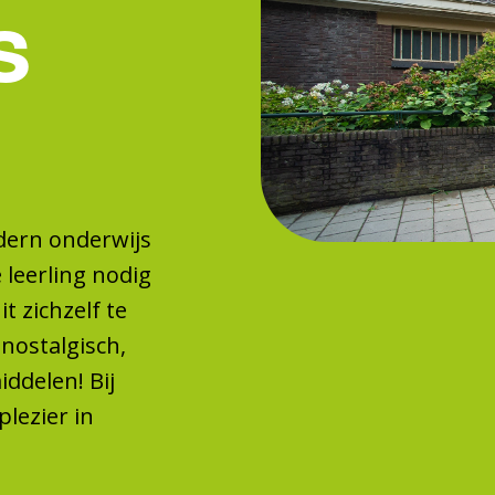
s
dern onderwijs
e leerling nodig
t zichzelf te
 nostalgisch,
delen! Bij
lezier in