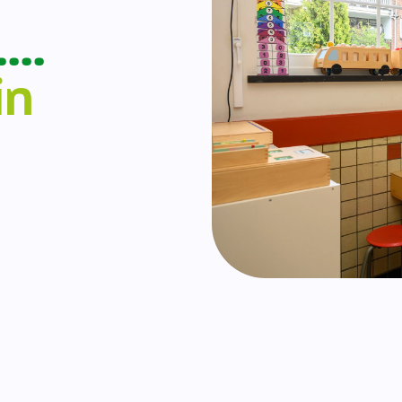
….
in