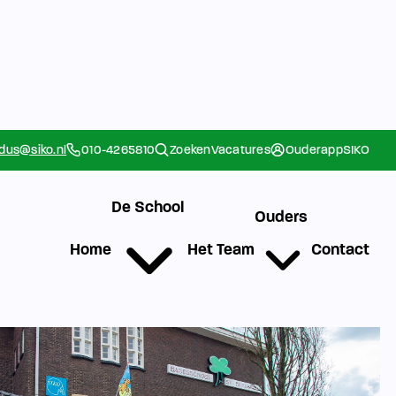
rdus@siko.nl
010-4265810
Zoeken
Vacatures
Ouderapp
SIKO
De School
Ouders
Home
Het Team
Contact