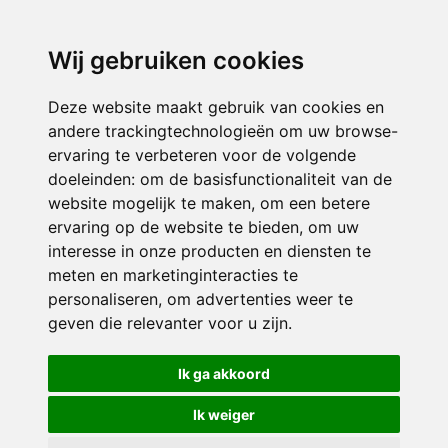
3116 JB
Schiedam
Wij gebruiken cookies
ONDERDEEL VAN
Deze website maakt gebruik van cookies en
andere trackingtechnologieën om uw browse-
ervaring te verbeteren voor de volgende
doeleinden:
om de basisfunctionaliteit van de
website mogelijk te maken
,
om een betere
ervaring op de website te bieden
,
om uw
interesse in onze producten en diensten te
© 2026 Sint Bernardus | Alle rechten voorbehouden
meten en marketinginteracties te
personaliseren
,
om advertenties weer te
Privacy policy
|
Disclaimer
|
Klachtenregeling
|
RSIN en Anbi
|
Cookie
geven die relevanter voor u zijn
.
voorkeuren
Crealisatie
The MindOffice
Ik ga akkoord
Ik weiger