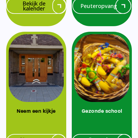
Bekijk de
Peuteropvang
kalender
Neem een kijkje
Gezonde school