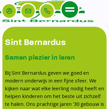
Login
E-mail
Bellen
Menu
De School
Ouders
Sint Bernardus
Home
Leerlingenzorg
De School
Missie en visie
Voorschoolse en naschoolse opvang
Samen plezier in leren
Het Team
Veiligheidsplan
Tussenschoolse opvang
Kanjertraining
Ouders
Onderwijs
Activiteitencommissie (AC)
Bij Sint Bernardus geven we goed en
Doorstroomtoets
Contact
modern onderwijs in een fijne sfeer. We
Leerlingenraad
Medezeggenschapsraad (MR)
Jeugdprofessional op school
kijken naar wat elke leerling nodig heeft en
Leerlingenzorg
Formulieren
Centrum Jeugd en Gezin
helpen kinderen om het beste uit zichzelf
Schooltijden
Klachtenregeling
Schoollogopedie
te halen. Ons prachtige jaren '30 gebouw is