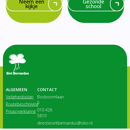
Neem een
Gezonde
kijkje
school
ALGEMEEN
CONTACT
Veiligheidsplan
Bosboomlaan
5
Routebeschrijving
010 426
Privacyverklaring
5810
directiesintbernardus@siko.nl