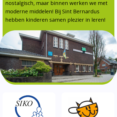
Absentie
nostalgisch, maar binnen werken we met
schoolondersteuningsprofiel
moderne middelen! Bij Sint Bernardus
Vakanties
hebben kinderen samen plezier in leren!
Aanmelden
Schoolgids
Gezonde school
Kinderopvang
BSO
Routebeschrijving
Privacy