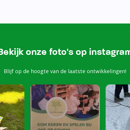
Bezoek onze Instagram
Kom k
spele
scho
Peuters van 2 to
harte welkom op