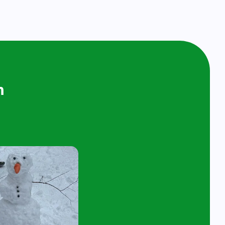
ijken en
n bij ons op
ol
t 4 jaar en hun ouder/verzorger zijn van
 de kijk- en speelochtend op woensdag 10