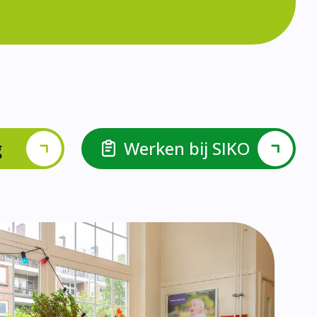
lspel en Levelwerk.
van de basisvaardigheden.
ehulp van scrum aan.
ieke ondersteuningsbehoefte.
r.