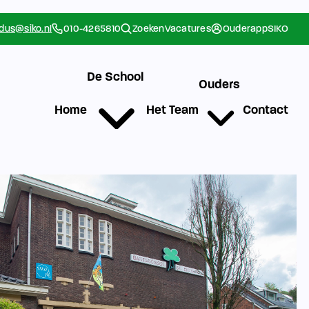
rdus@siko.nl
010-4265810
Zoeken
Vacatures
Ouderapp
SIKO
De School
Ouders
Home
Het Team
Contact
g
Werken bij SIKO