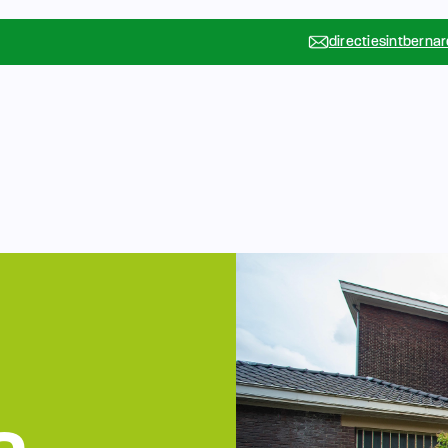
directiesintberna
Vakanties
Rondleidin
….