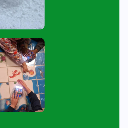
45 tot 10:15 uur.
tuur een e-mail aan
angelavita@siko.nl