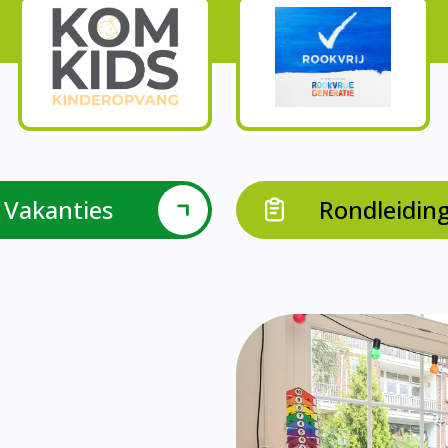
Onze parels
l krijgen leerlingen met een verrijkend aanbod Leve
en leerkrachten samen in leerteams op het gebied 
bieden we in groep 8 het project ondernemen met b
Op onze school vieren we samen.
leraarondersteuners met leerlingen met een specif
Op onze school is er een duidelijke zorgstructuu