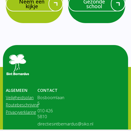
Neem een
Gezonde
kijkje
school
ALGEMEEN
CONTACT
Veiligheidsplan
Bosboomlaan
5
Routebeschrijving
010 426
Privacyverklaring
5810
directiesintbernardus@siko.nl