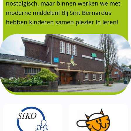
Absentie
nostalgisch, maar binnen werken we met
schoolondersteuningsprofiel
moderne middelen! Bij Sint Bernardus
Vakanties
hebben kinderen samen plezier in leren!
Aanmelden
Schoolgids
Gezonde school
Kinderopvang
BSO
Routebeschrijving
Privacy