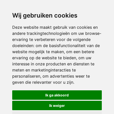
3116 JB
Schiedam
Wij gebruiken cookies
ONDERDEEL VAN
Deze website maakt gebruik van cookies en
andere trackingtechnologieën om uw browse-
ervaring te verbeteren voor de volgende
doeleinden:
om de basisfunctionaliteit van de
website mogelijk te maken
,
om een betere
ervaring op de website te bieden
,
om uw
interesse in onze producten en diensten te
© 2026 Sint Bernardus | Alle rechten voorbehouden
meten en marketinginteracties te
personaliseren
,
om advertenties weer te
Privacy policy
|
Disclaimer
|
Klachtenregeling
|
RSIN en Anbi
|
Cookie
geven die relevanter voor u zijn
.
voorkeuren
Crealisatie
The MindOffice
Ik ga akkoord
Ik weiger