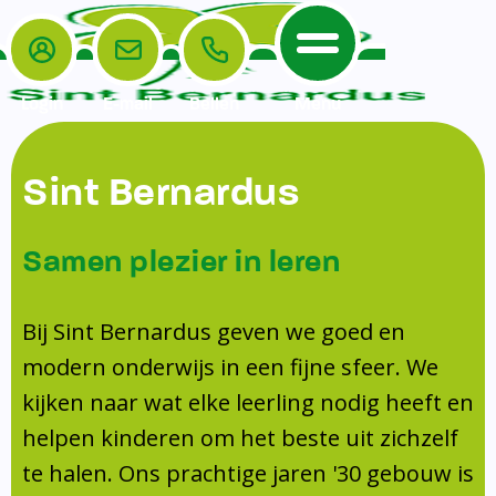
Login
E-mail
Bellen
Menu
De School
Ouders
Sint Bernardus
Home
Leerlingenzorg
De School
Missie en visie
Voorschoolse en naschoolse opvang
Samen plezier in leren
Het Team
Veiligheidsplan
TussenSchoolse Opvang (TSO)
Kanjertraining
Ouders
Onderwijs
Ouderraad (OR)
Bij Sint Bernardus geven we goed en
Doorstroomtoets
Contact
modern onderwijs in een fijne sfeer. We
Leerlingenraad
Medezeggenschapsraad (MR)
Jeugdprofessional op school
kijken naar wat elke leerling nodig heeft en
Leerlingenzorg
Formulieren
Centrum Jeugd en Gezin
helpen kinderen om het beste uit zichzelf
Schooltijden
Klachtenregeling
Schoollogopedie
te halen. Ons prachtige jaren '30 gebouw is