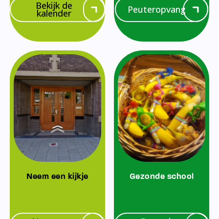
Bekijk de
Peuteropvang
kalender
Neem een kijkje
Gezonde school