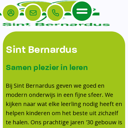
Login
E-mail
Bellen
Menu
De School
Ouders
Sint Bernardus
Home
Leerlingenzorg
De School
Missie en visie
Voorschoolse en naschoolse opvang
Samen plezier in leren
Het Team
Veiligheidsplan
TussenSchoolse Opvang (TSO)
Kanjertraining
Ouders
Onderwijs
Ouderraad (OR)
Bij Sint Bernardus geven we goed en
Doorstroomtoets
Contact
modern onderwijs in een fijne sfeer. We
Leerlingenraad
Medezeggenschapsraad (MR)
Jeugdprofessional op school
kijken naar wat elke leerling nodig heeft en
Leerlingenzorg
Formulieren
Centrum Jeugd en Gezin
helpen kinderen om het beste uit zichzelf
Schooltijden
Klachtenregeling
Schoollogopedie
te halen. Ons prachtige jaren '30 gebouw is