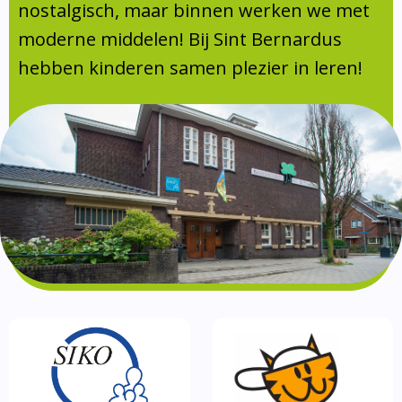
Absentie
nostalgisch, maar binnen werken we met
schoolondersteuningsprofiel
moderne middelen! Bij Sint Bernardus
Vakanties
hebben kinderen samen plezier in leren!
Aanmelden
Schoolgids
Gezonde school
Kinderopvang
BSO
Routebeschrijving
Privacy