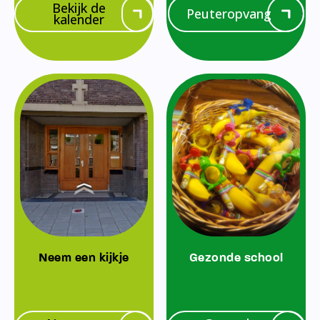
Bekijk de
Peuteropvang
kalender
Neem een kijkje
Gezonde school