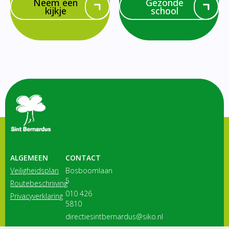
Neem een
Gezonde
kijkje
school
ALGEMEEN
CONTACT
Veiligheidsplan
Bosboomlaan
5
Routebeschrijving
010 426
Privacyverklaring
5810
directiesintbernardus@siko.nl