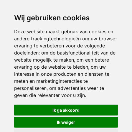
3116 JB
Schiedam
Wij gebruiken cookies
ONDERDEEL VAN
Deze website maakt gebruik van cookies en
andere trackingtechnologieën om uw browse-
ervaring te verbeteren voor de volgende
doeleinden:
om de basisfunctionaliteit van de
website mogelijk te maken
,
om een betere
ervaring op de website te bieden
,
om uw
interesse in onze producten en diensten te
© 2026 Sint Bernardus | Alle rechten voorbehouden
meten en marketinginteracties te
personaliseren
,
om advertenties weer te
Privacy policy
|
Disclaimer
|
Klachtenregeling
|
RSIN en Anbi
|
Cookie
geven die relevanter voor u zijn
.
voorkeuren
Crealisatie
The MindOffice
Ik ga akkoord
Ik weiger